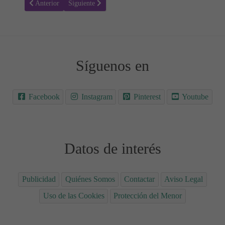
Artículo anterior: Rollitos de canela Keto sin azúcar
Artículo siguiente: Receta para hacer Hummus de espin
Anterior
Siguiente
Síguenos en
Facebook
Instagram
Pinterest
Youtube
Datos de interés
Publicidad
Quiénes Somos
Contactar
Aviso Legal
Uso de las Cookies
Protección del Menor