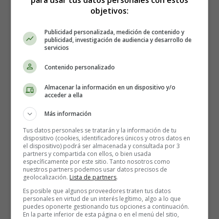
agrega la levadura seca). Frota la mantequilla blanda en
objetivos:
la mezcla de harina con las yemas de los dedos hasta que
no queden trozos de mantequilla. (No tiene que ser tan
Publicidad personalizada, medición de contenido y
fino como el pan rallado, como lo harías con un
publicidad, investigación de audiencia y desarrollo de
servicios
crumble).
Contenido personalizado
Forma un pozo en la mezcla de harina. Vierte la leche y
un huevo en él. Junta la masa con las manos o con una
Almacenar la información en un dispositivo y/o
espátula. Esta es una masa bastante suave y flexible; si se
acceder a ella
siente un poco húmeda y pegajosa, no te asustes. Sigue
Más información
mezclando y la harina absorberá el líquido.
Tus datos personales se tratarán y la información de tu
dispositivo (cookies, identificadores únicos y otros datos en
Coloca la masa sobre una superficie limpia y amasa
el dispositivo) podrá ser almacenada y consultada por 3
durante 10 minutos o hasta que la masa esté suave y
partners y compartida con ellos, o bien usada
específicamente por este sitio. Tanto nosotros como
elástica. Corta un trozo pequeño y estira la masa lo más
nuestros partners podemos usar datos precisos de
delgada que puedas; si puedes ver la luz que brilla a
geolocalización.
Lista de partners
.
través de la masa y puedes ver la sombra de tus dedos
Es posible que algunos proveedores traten tus datos
personales en virtud de un interés legítimo, algo a lo que
detrás de la parte más delgada, está lista.
puedes oponerte gestionando tus opciones a continuación.
En la parte inferior de esta página o en el menú del sitio,