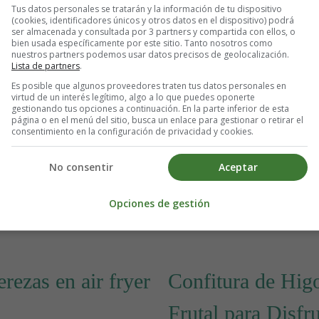
Leer más: Compota de Manza
Tus datos personales se tratarán y la información de tu dispositivo
(cookies, identificadores únicos y otros datos en el dispositivo) podrá
ser almacenada y consultada por 3 partners y compartida con ellos, o
bien usada específicamente por este sitio. Tanto nosotros como
nuestros partners podemos usar datos precisos de geolocalización.
Lista de partners
.
Es posible que algunos proveedores traten tus datos personales en
virtud de un interés legítimo, algo a lo que puedes oponerte
gestionando tus opciones a continuación. En la parte inferior de esta
página o en el menú del sitio, busca un enlace para gestionar o retirar el
consentimiento en la configuración de privacidad y cookies.
No consentir
Aceptar
Opciones de gestión
casero 🤤
erezas en air fryer
Confitura de Hig
Frutal para Disfr