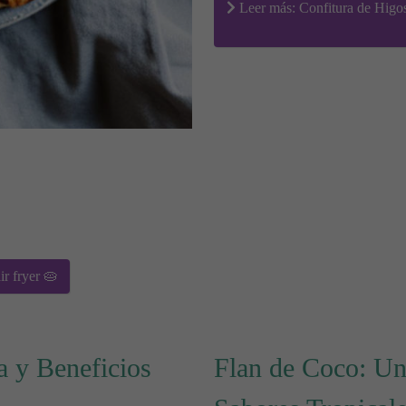
Leer más: Confitura de Higos
ir fryer 🥧
a y Beneficios
Flan de Coco: Un