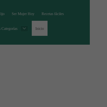
ijo
Ser Mujer Hoy
Recetas fáciles
s Categorías
Inicio