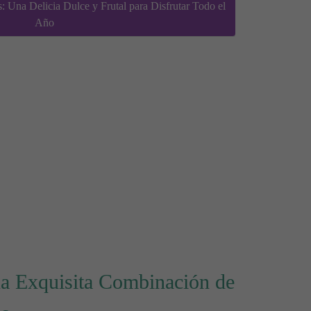
: Una Delicia Dulce y Frutal para Disfrutar Todo el
Año
a Exquisita Combinación de