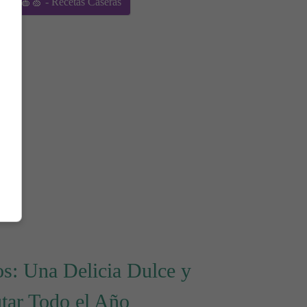
nas 🍎🍏 - Recetas Caseras
os: Una Delicia Dulce y
utar Todo el Año