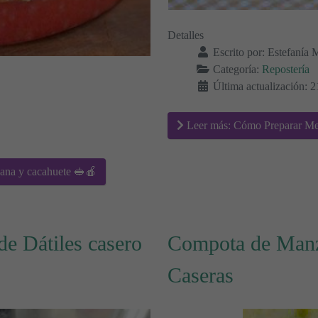
Detalles
Escrito por:
Estefanía 
Categoría:
Repostería
Última actualización: 
Leer más: Cómo Preparar Melo
ana y cacahuete 🥪🍎
de Dátiles casero
Compota de Manz
Caseras