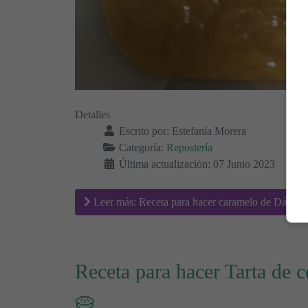
Detalles
Escrito por:
Estefanía Morera
Categoría:
Repostería
Última actualización: 07 Junio 2023
Leer más: Receta para hacer caramelo de Dátiles 
Receta para hacer Tarta de c
🥧