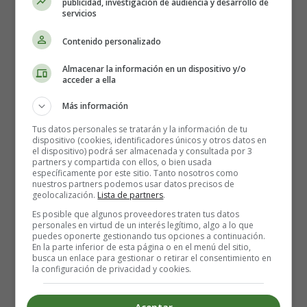
publicidad, investigación de audiencia y desarrollo de
servicios
Contenido personalizado
Almacenar la información en un dispositivo y/o
acceder a ella
Más información
Tus datos personales se tratarán y la información de tu
dispositivo (cookies, identificadores únicos y otros datos en
Detalles
el dispositivo) podrá ser almacenada y consultada por 3
Escrito por:
Estefanía Morera
partners y compartida con ellos, o bien usada
específicamente por este sitio. Tanto nosotros como
Categoría:
Repostería
nuestros partners podemos usar datos precisos de
Última actualización: 28 Septiembre 2023
geolocalización.
Lista de partners
.
Es posible que algunos proveedores traten tus datos
personales en virtud de un interés legítimo, algo a lo que
Leer más: Recetas de Postres con Aguacate 🥑
puedes oponerte gestionando tus opciones a continuación.
En la parte inferior de esta página o en el menú del sitio,
busca un enlace para gestionar o retirar el consentimiento en
la configuración de privacidad y cookies.
Postres con Manzana: El