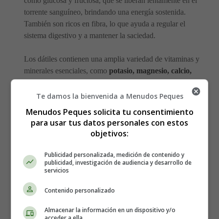
como glucosa y fructosa, que se liberan lentamente en el
torrente sanguíneo, brindando una energía sostenida.
También son ricos en fibra, lo que ayuda a regular el
sistema digestivo y a mantener la saciedad.
Los dátiles contienen una amplia variedad de vitaminas y
minerales esenciales, como
potasio, magnesio, calcio,
hierro y vitamina B6
. Estos nutrientes son importantes
para el funcionamiento adecuado del cuerpo y pueden
Te damos la bienvenida a Menudos Peques
contribuir a la salud ósea, la función muscular y la salud
Menudos Peques solicita tu consentimiento
del sistema inmunológico.
para usar tus datos personales con estos
objetivos:
Los ingredientes que necesitas:
Publicidad personalizada, medición de contenido y
publicidad, investigación de audiencia y desarrollo de
servicios
20 dátiles medjool sin hueso y sin añadidos
2 tazas de agua
Contenido personalizado
Opcional: una pizca de sal marina
Almacenar la información en un dispositivo y/o
acceder a ella