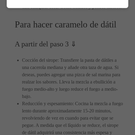
casi cualquier cosa. Como helados y postres caseros.
Para hacer caramelo de dátil
A partir del paso 3 ⇓
Cocción del sirope: Transfiere la pasta de dátiles a
una cacerola mediana y añade otra taza de agua. Si
deseas, puedes agregar una pizca de sal marina para
realzar los sabores. Lleva la mezcla a ebullición a
fuego medio-alto y luego reduce el fuego a medio-
bajo.
Reducción y espesamiento: Cocina la mezcla a fuego
lento durante aproximadamente 15-20 minutos,
revolviendo de vez en cuando para evitar que se
pegue. A medida que el líquido se reduce, el sirope
de dátil adquirirá una consistencia más espesa y