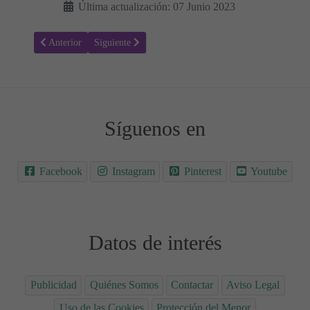
Última actualización: 07 Junio 2023
Artículo anterior: Cómo Preparar Melocotones en Almíbar: Una Delic
Artículo siguiente: Compota de Manzanas 🍎🍏 - Recet
Anterior
Siguiente
Síguenos en
Facebook
Instagram
Pinterest
Youtube
Datos de interés
Publicidad
Quiénes Somos
Contactar
Aviso Legal
Uso de las Cookies
Protección del Menor