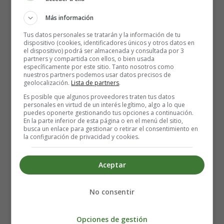
Elaboración de la pasta de
Más información
Dátiles:
Tus datos personales se tratarán y la información de tu
dispositivo (cookies, identificadores únicos y otros datos en
el dispositivo) podrá ser almacenada y consultada por 3
Remojo de los dátiles: Comienza remojando los
partners y compartida con ellos, o bien usada
específicamente por este sitio. Tanto nosotros como
dátiles deshuesados en agua caliente durante unos 15-
nuestros partners podemos usar datos precisos de
20 minutos. Esto ayudará a ablandarlos y facilitará su
geolocalización.
Lista de partners
.
posterior procesamiento.
Es posible que algunos proveedores traten tus datos
Trituración de los dátiles: Después de remojar los
personales en virtud de un interés legítimo, algo a lo que
puedes oponerte gestionando tus opciones a continuación.
dátiles, escúrrelos y colócalos en un procesador de
En la parte inferior de esta página o en el menú del sitio,
alimentos o batidora potente. Agrega una taza de
busca un enlace para gestionar o retirar el consentimiento en
la configuración de privacidad y cookies.
agua y comienza a triturarlos hasta obtener una pasta
suave y homogénea. Bate hasta que quede un puré
suave.
Aceptar
Almacena en un recipiente hermético y refrigerado
durante aproximadamente una semana.
No consentir
Esta pasta dulce y pegajosa es un endulzante natural
menos intenso y dulce que la miel. O si no quieres
Opciones de gestión
usar otros edulcorantes. Puedes usarlo para endulzar