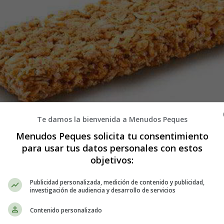
Te damos la bienvenida a Menudos Peques
Menudos Peques solicita tu consentimiento
o! Descubre una Receta Fácil y Sabro
para usar tus datos personales con estos
objetivos:
idad de sabores y texturas. Hoy te invito a descubrir una receta delicios
Publicidad personalizada, medición de contenido y publicidad,
o, podrás sorprender a tu familia y amigos con un postre exquisito. En es
investigación de audiencia y desarrollo de servicios
obtengas los mejores resultados. ¡Comencemos!
Contenido personalizado