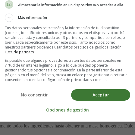
Almacenar la información en un dispositivo y/o acceder a ella
Más información
Tus datos personales se tratarán y la información de tu dispositivo
(cookies, identificadores únicos y otros datos en el dispositivo) podrá
ser almacenada y consultada por 3 partners y compartida con ellos, o
bien usada específicamente por este sitio. Tanto nosotros como
nuestros partners podemos usar datos precisos de geolocalización.
Lista de partners
.
Es posible que algunos proveedores traten tus datos personales en
virtud de un interés legítimo, algo a lo que puedes oponerte
gestionando tus opciones a continuación. En la parte inferior de esta
página o en el menú del sitio, busca un enlace para gestionar o retirar el
consentimiento en la configuración de privacidad y cookies.
No consentir
Aceptar
edio-bajo hasta que esté completamente líquida.
que ambos ingredientes estén completamente integrados.
Opciones de gestión
ueve hasta que estén completamente cubiertos por la mantequilla y la 
alas suavemente para que se distribuyan de manera uniforme.
amente todos los ingredientes hasta obtener una masa homogénea. Dale 