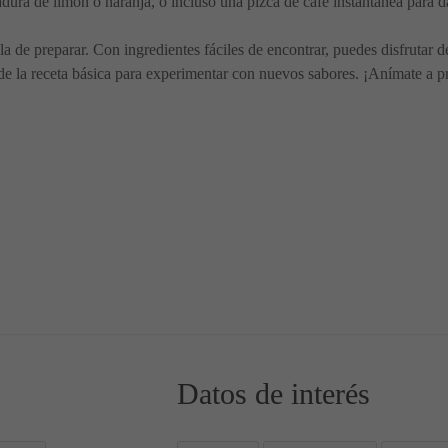
adura de limón o naranja, o incluso una pizca de café instantánea para da
a de preparar. Con ingredientes fáciles de encontrar, puedes disfrutar de
 la receta básica para experimentar con nuevos sabores. ¡Anímate a prep
ión de Sabores Tropicales
s Pestiños Andaluces en casa 😋
Datos de interés