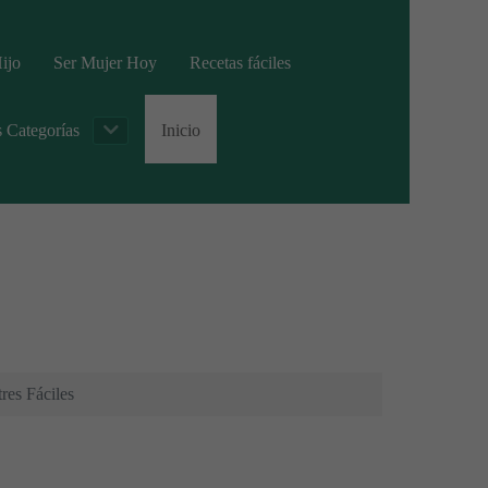
ijo
Ser Mujer Hoy
Recetas fáciles
s Categorías
Inicio
res Fáciles