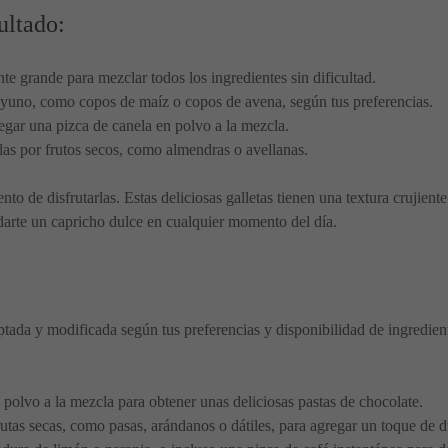
ultado:
te grande para mezclar todos los ingredientes sin dificultad.
esayuno, como copos de maíz o copos de avena, según tus preferencias.
egar una pizca de canela en polvo a la mezcla.
rlas por frutos secos, como almendras o avellanas.
o de disfrutarlas. Estas deliciosas galletas tienen una textura crujient
darte un capricho dulce en cualquier momento del día.
aptada y modificada según tus preferencias y disponibilidad de ingredie
polvo a la mezcla para obtener unas deliciosas pastas de chocolate.
rutas secas, como pasas, arándanos o dátiles, para agregar un toque de d