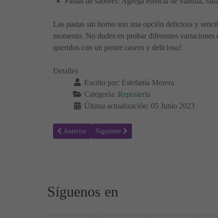
Pastas de sabores: Agrega esencia de vainilla, rall
Las pastas sin horno son una opción deliciosa y sencill
momento. No dudes en probar diferentes variaciones de
queridos con un postre casero y delicioso!
Detalles
Escrito por:
Estefanía Morera
Categoría:
Repostería
Última actualización: 05 Junio 2023
Artículo anterior: Flan de Coco: Una Exquisita Combinac
Artículo siguiente: Cómo hacer los delicioso
Anterior
Siguiente
Síguenos en