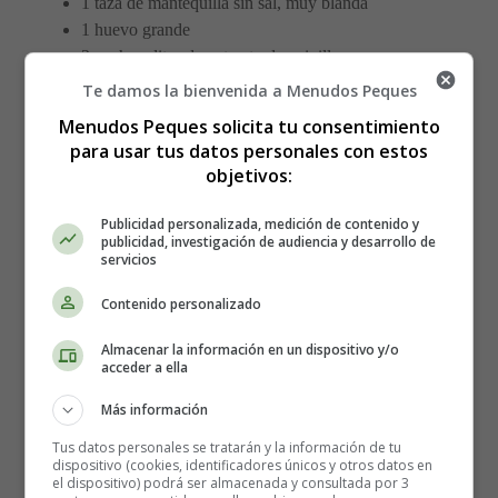
1 taza de mantequilla sin sal, muy blanda
1 huevo grande
2 cucharaditas de extracto de vainilla
Sprinkles (perlas de azúcar)
Te damos la bienvenida a Menudos Peques
1/2 cucharadita de sal
Menudos Peques solicita tu consentimiento
1/2 cucharadita de bicarbonato de sodio
para usar tus datos personales con estos
1/2 cucharadita de cremor tártaro
objetivos:
Mini trozos de chocolate recubiertos de caramelo
Semillas de girasol cubiertas de chocolate
Publicidad personalizada, medición de contenido y
publicidad, investigación de audiencia y desarrollo de
Glasé real - (Receta más abajo)
servicios
*Utiliza una cuchara para llenar la taza medidora con
Contenido personalizado
harina hasta obtener la cantidad necesaria. Si se vierte la
Almacenar la información en un dispositivo y/o
taza medidora directamente en la bolsa de harina, la
acceder a ella
harina quedará firmemente compactada y se utilizará
demasiada harina para la receta.
Más información
Tus datos personales se tratarán y la información de tu
Elaboración de las Galletas de
dispositivo (cookies, identificadores únicos y otros datos en
el dispositivo) podrá ser almacenada y consultada por 3