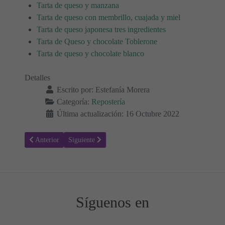
Tarta de queso y manzana
Tarta de queso con membrillo, cuajada y miel
Tarta de queso japonesa tres ingredientes
Tarta de Queso y chocolate Toblerone
Tarta de queso y chocolate blanco
Detalles
Escrito por:
Estefanía Morera
Categoría:
Repostería
Última actualización: 16 Octubre 2022
Artículo anterior: Receta para hacer Tortitas de batata 🥞
Artículo siguiente: Receta para hacer Mermeladas y con
Anterior
Siguiente
Síguenos en