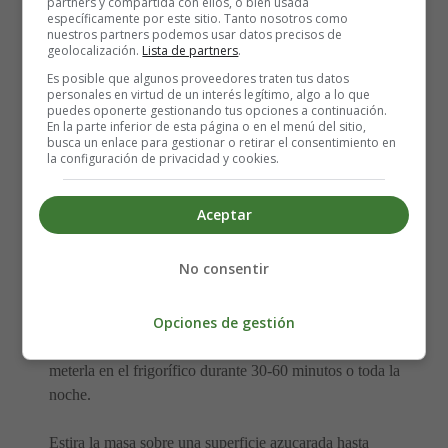
azúcar con forma de calavera:
partners y compartida con ellos, o bien usada
específicamente por este sitio. Tanto nosotros como
nuestros partners podemos usar datos precisos de
geolocalización.
Lista de partners
.
Precalentar el horno a 180ºC.
Es posible que algunos proveedores traten tus datos
personales en virtud de un interés legítimo, algo a lo que
Bate la mantequilla hasta que esté muy ligera y cremosa.
puedes oponerte gestionando tus opciones a continuación.
En la parte inferior de esta página o en el menú del sitio,
Añade el azúcar y continúa batiendo hasta que esté ligero
busca un enlace para gestionar o retirar el consentimiento en
y esponjoso. Añade el huevo, la vainilla y la sal y bate
la configuración de privacidad y cookies.
hasta que estén muy bien combinados.
Aceptar
Tamizar la harina, el bicarbonato y el crémor tártaro
juntos y añadir en un paso a lo anterior. Mezclar hasta
No consentir
que se forme la masa. No batir en exceso.
Opciones de gestión
Extender la masa con un grosor de unos 13 mm en una
bandeja para galletas forrada con film alimentario y
meterla en el frigorífico durante 30-60 minutos o toda la
noche.
Estira la masa sobre una superficie azucarada hasta