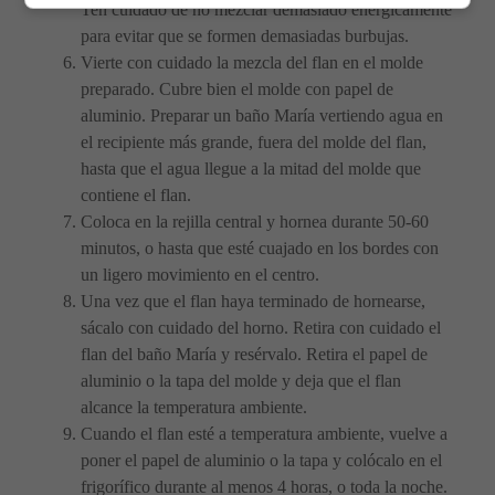
Ten cuidado de no mezclar demasiado enérgicamente
para evitar que se formen demasiadas burbujas.
Vierte con cuidado la mezcla del flan en el molde
preparado. Cubre bien el molde con papel de
aluminio. Preparar un baño María vertiendo agua en
el recipiente más grande, fuera del molde del flan,
hasta que el agua llegue a la mitad del molde que
contiene el flan.
Coloca en la rejilla central y hornea durante 50-60
minutos, o hasta que esté cuajado en los bordes con
un ligero movimiento en el centro.
Una vez que el flan haya terminado de hornearse,
sácalo con cuidado del horno. Retira con cuidado el
flan del baño María y resérvalo. Retira el papel de
aluminio o la tapa del molde y deja que el flan
alcance la temperatura ambiente.
Cuando el flan esté a temperatura ambiente, vuelve a
poner el papel de aluminio o la tapa y colócalo en el
frigorífico durante al menos 4 horas, o toda la noche.