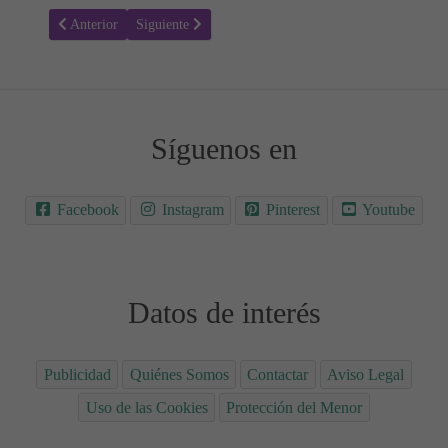
Artículo anterior: Pudín de pan de chocolate y crema de cacahuete
Artículo siguiente: Receta para hacer Galletas de aránd
Anterior
Siguiente
Síguenos en
Facebook
Instagram
Pinterest
Youtube
Datos de interés
Publicidad
Quiénes Somos
Contactar
Aviso Legal
Uso de las Cookies
Protección del Menor