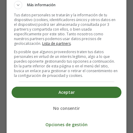
el agua y calentar hasta que se disuelva a fuego
Más información
medio. Añade el azúcar granulado. Llevar a
ebullición suavemente, agitando la cacerola varias
Tus datos personales se tratarán y la información de tu
dispositivo (cookies, identificadores únicos y otros datos en
veces hasta que el azúcar se disuelva por completo.
el dispositivo) podrá ser almacenada y consultada por 3
Cocinar durante unos 5 minutos hasta que la mezcla
partners y compartida con ellos, o bien usada
específicamente por este sitio. Tanto nosotros como
esté dorada. Ten cuidado de no chamuscar el
nuestros partners podemos usar datos precisos de
caramelo.
geolocalización.
Lista de partners
.
Vierte con cuidado la salsa de caramelo de café en el
Es posible que algunos proveedores traten tus datos
personales en virtud de un interés legítimo, algo a lo que
molde para flan. Reservar y dejar que se enfríe y
puedes oponerte gestionando tus opciones a continuación.
endurezca.
En la parte inferior de esta página o en el menú del sitio,
busca un enlace para gestionar o retirar el consentimiento en
En un bol mediano, añade el café instantáneo y el
la configuración de privacidad y cookies.
agua caliente, batiendo hasta que el café se haya
disuelto. Añadir los huevos de uno en uno, batiendo
Aceptar
bien entre cada adición. Continuar con las yemas de
huevo.
Una vez incorporados todos los huevos y las yemas,
No consentir
añadir el azúcar granulado y combinar. Añadir la
leche condensada, la leche evaporada y el extracto de
Opciones de gestión
vainilla, batiendo suavemente hasta que se combinen.