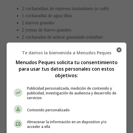
2 cucharaditas de espresso instantáneo (o café)
1 cucharadita de agua tibia
2 huevos grandes
2 yemas de huevo grandes
2 cucharadas de azúcar granulado extrafino
1 lata de leche condensada azucarada
1 lata de leche evaporada
Te damos la bienvenida a Menudos Peques
2 cucharaditas de extracto de vainilla
Menudos Peques solicita tu consentimiento
para usar tus datos personales con estos
Elaboración del Flan de café:
objetivos:
Publicidad personalizada, medición de contenido y
Precalienta el horno a 180 grados centígrados.
publicidad, investigación de audiencia y desarrollo de
Coloca un molde para flan o pastel de 18 cm con
servicios
lados de 5 cm de alto dentro de un molde para
Contenido personalizado
hornear o cacerola más grande (como un recipiente
de 33 x 22 cm).
Almacenar la información en un dispositivo y/o
En una cacerola pequeña, añadir el café instantáneo y
acceder a ella