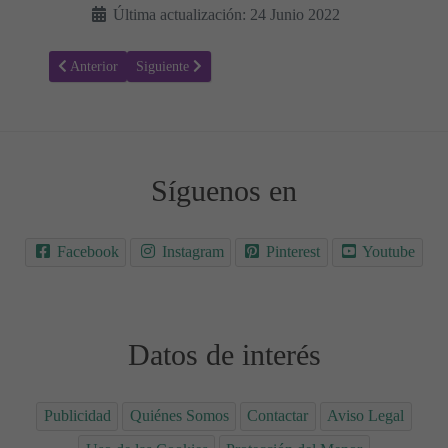
Última actualización: 24 Junio 2022
Artículo anterior: Receta para hacer buñuelos de plátano y arándanos
Artículo siguiente: Receta para hacer Curry de boniato,
Anterior
Siguiente
Síguenos en
Facebook
Instagram
Pinterest
Youtube
Datos de interés
Publicidad
Quiénes Somos
Contactar
Aviso Legal