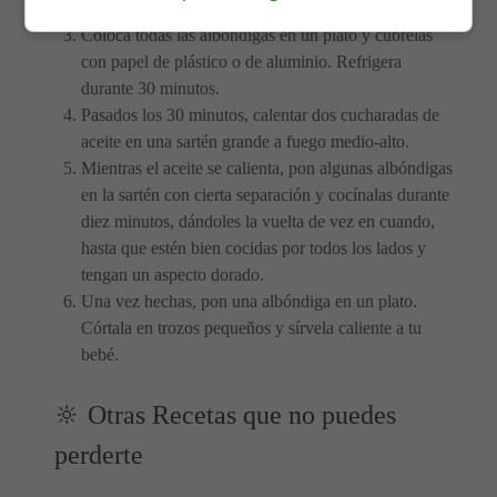
haz albóndigas con toda la mezcla.
Coloca todas las albóndigas en un plato y cúbrelas
con papel de plástico o de aluminio. Refrigera
durante 30 minutos.
Pasados los 30 minutos, calentar dos cucharadas de
aceite en una sartén grande a fuego medio-alto.
Mientras el aceite se calienta, pon algunas albóndigas
en la sartén con cierta separación y cocínalas durante
diez minutos, dándoles la vuelta de vez en cuando,
hasta que estén bien cocidas por todos los lados y
tengan un aspecto dorado.
Una vez hechas, pon una albóndiga en un plato.
Córtala en trozos pequeños y sírvela caliente a tu
bebé.
🔆 Otras Recetas que no puedes
perderte