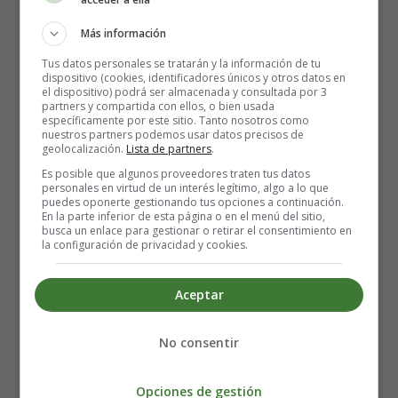
½ cebolla roja (finamente picada)
Más información
½ calabacín (rallado grueso)
½ zanahoria (pelada y rallada)
Tus datos personales se tratarán y la información de tu
dispositivo (cookies, identificadores únicos y otros datos en
¼ de taza de guisantes (hervidos y triturados)
el dispositivo) podrá ser almacenada y consultada por 3
¼ de taza de queso mozzarella
partners y compartida con ellos, o bien usada
específicamente por este sitio. Tanto nosotros como
1 cucharadita de hierbas mixtas
nuestros partners podemos usar datos precisos de
Aceite de oliva
geolocalización.
Lista de partners
.
Es posible que algunos proveedores traten tus datos
personales en virtud de un interés legítimo, algo a lo que
Elaboración de las Albóndigas de
puedes oponerte gestionando tus opciones a continuación.
En la parte inferior de esta página o en el menú del sitio,
carne y verduras para bebés:
busca un enlace para gestionar o retirar el consentimiento en
la configuración de privacidad y cookies.
Combina la carne picada, las cebollas picadas, el
Aceptar
calabacín, la zanahoria, los guisantes y las hierbas
mixtas en un bol. Mezclar bien hasta que todo se
combine.
No consentir
Tomar una cucharada de la mezcla en la palma de la
mano y hacer una pequeña bola. Repite el proceso y
Opciones de gestión