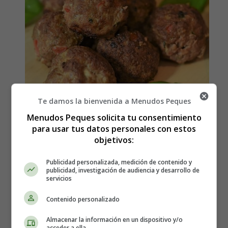
Te damos la bienvenida a Menudos Peques
Menudos Peques solicita tu consentimiento
Cómo hacer Albóndigas de
para usar tus datos personales con estos
objetivos:
carne y verdura para bebés de
Publicidad personalizada, medición de contenido y
más de 9 meses
publicidad, investigación de audiencia y desarrollo de
servicios
Los ingredientes que necesitas son:
Contenido personalizado
Almacenar la información en un dispositivo y/o
200 g de carne de vacuno (picada)
acceder a ella