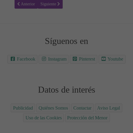
Artículo anterior: Cuándo y cómo introducir frutos secos en la dieta 
Artículo siguiente: Alimentación complementaria dirigi
Anterior
Siguiente
Síguenos en
Facebook
Instagram
Pinterest
Youtube
Datos de interés
Publicidad
Quiénes Somos
Contactar
Aviso Legal
Uso de las Cookies
Protección del Menor