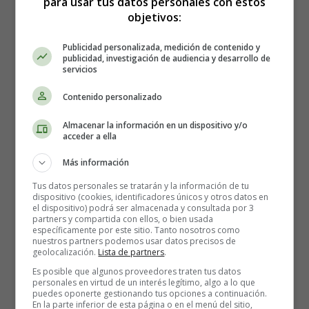
para usar tus datos personales con estos
nervioso central y de las diferentes estructuras
objetivos:
sensomotoras: áreas cerebrales corticales, frontales y
parietales, cerebelo para la coordinación de movimientos
Publicidad personalizada, medición de contenido y
y nervios craneales.
publicidad, investigación de audiencia y desarrollo de
servicios
Contenido personalizado
Almacenar la información en un dispositivo y/o
acceder a ella
Más información
Tus datos personales se tratarán y la información de tu
dispositivo (cookies, identificadores únicos y otros datos en
el dispositivo) podrá ser almacenada y consultada por 3
partners y compartida con ellos, o bien usada
específicamente por este sitio. Tanto nosotros como
nuestros partners podemos usar datos precisos de
geolocalización.
Lista de partners
.
Es posible que algunos proveedores traten tus datos
personales en virtud de un interés legítimo, algo a lo que
puedes oponerte gestionando tus opciones a continuación.
En la parte inferior de esta página o en el menú del sitio,