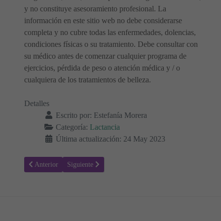
y no constituye asesoramiento profesional. La
información en este sitio web no debe considerarse
completa y no cubre todas las enfermedades, dolencias,
condiciones físicas o su tratamiento. Debe consultar con
su médico antes de comenzar cualquier programa de
ejercicios, pérdida de peso o atención médica y / o
cualquiera de los tratamientos de belleza.
Detalles
Escrito por:
Estefanía Morera
Categoría:
Lactancia
Última actualización: 24 May 2023
Artículo anterior: Fumar durante la lactancia: ¿Cuáles son los riesgos
Artículo siguiente: ¿Cómo hacer brownies de lactancia
Anterior
Siguiente