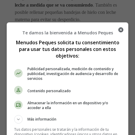
leche a medida que se va consumiendo
. También es
posible rellenar pequeñas bandejas de hielo con leche
materna para evitar su desperdicio.
Te damos la bienvenida a Menudos Peques
Conservación de la leche
Menudos Peques solicita tu consentimiento
materna: descongelación
para usar tus datos personales con estos
objetivos:
Si la leche se puede descongelar durante dos o tres
Publicidad personalizada, medición de contenido y
publicidad, investigación de audiencia y desarrollo de
días en la nevera, una vez sacada del congelador no
servicios
se puede volver a congelar, ya que de lo contrario
proliferarían las bacterias
. Se desaconseja el uso del
Contenido personalizado
microondas, sobre todo porque la temperatura no está
Almacenar la información en un dispositivo y/o
bien controlada y podría alterar la calidad de la leche. Por
acceder a ella
otro lado, es perfectamente posible calentarla suavemente
en un recipiente con agua caliente... o alternando un
Más información
chorrito de agua fría y otro de agua caliente sobre ella.
Tus datos personales se tratarán y la información de tu
Por último, antes de dárselo al bebé, puedes agitarla para
dispositivo (cookies, identificadores únicos y otros datos en