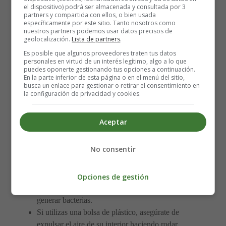
el dispositivo) podrá ser almacenada y consultada por 3
que se mezclen todas sus cualidades nutritivas.
partners y compartida con ellos, o bien usada
específicamente por este sitio. Tanto nosotros como
nuestros partners podemos usar datos precisos de
Almacenamiento de la leche
geolocalización.
Lista de partners
.
Es posible que algunos proveedores traten tus datos
materna: consejos
personales en virtud de un interés legítimo, algo a lo que
puedes oponerte gestionando tus opciones a continuación.
En la parte inferior de esta página o en el menú del sitio,
busca un enlace para gestionar o retirar el consentimiento en
Es imprescindible lavar correctamente los recipientes
la configuración de privacidad y cookies.
y biberones que van a contener la leche materna para
evitar la aparición de bacterias
.
Aceptar
Cuando decidas congelar la leche materna, no dudes
en ponerla en el fondo del congelador para que no
No consentir
sufra los caprichos de la temperatura si se abre la
puerta a menudo.
Ten cuidado de no mezclar leche recién extraída con
Opciones de gestión
la leche refrigerada. La mezcla de frío y calor puede
generar bacterias.
Si utilizas una bolsa de plástico, asegúrate de
expulsar el aire de su interior haciendo rodar