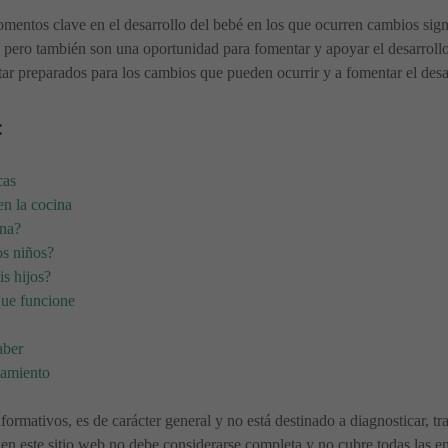
entos clave en el desarrollo del bebé en los que ocurren cambios sign
s, pero también son una oportunidad para fomentar y apoyar el desarrol
ar preparados para los cambios que pueden ocurrir y a fomentar el desa
:
cas
en la cocina
ana?
os niños?
is hijos?
que funcione
aber
tamiento
nformativos, es de carácter general y no está destinado a diagnosticar, t
en este sitio web no debe considerarse completa y no cubre todas las en