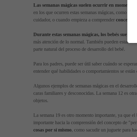
Las semanas mágicas suelen ocurrir en momentos c
en los que ocurren estas semanas mágicas, como cuan
cuidador, o cuando empieza a comprender
conceptos 
Durante estas semanas mágicas, los bebés suelen 
más atención de lo normal. También pueden estar
más
parte natural del proceso de desarrollo del bebé.
Para los padres, puede ser útil saber cuándo se esper
entender qué habilidades o comportamientos se están
Algunos ejemplos de semanas mágicas en el desarrollo
caras familiares y desconocidas. La semana 12 es otr
objetos.
La semana 19 es otro momento importante, ya que el b
importante hacia la comprensión del concepto de "pe
cosas por sí mismo
, como sacudir un juguete para ha