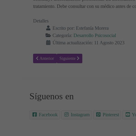
tratamiento. Debe consultar con su médico antes de co
Detalles
Escrito por:
Estefanía Morera
Categoría:
Desarrollo Psicosocial
Última actualización: 11 Agosto 2023
Artículo anterior: ¿Cómo son los Nacidos bajo el Signo z
Artículo siguiente: Aprende Jugando: Activi
Anterior
Siguiente
Síguenos en
Facebook
Instagram
Pinterest
Y