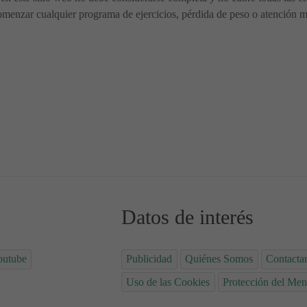
menzar cualquier programa de ejercicios, pérdida de peso o atención méd
odiacal de Leo? ♌
dades Divertidas que Fomentan el Aprendizaje en Casa
Datos de interés
outube
Publicidad
Quiénes Somos
Contacta
Uso de las Cookies
Protección del Men