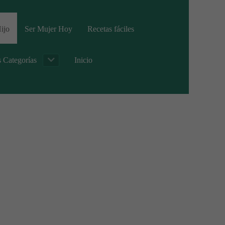
ijo
Ser Mujer Hoy
Recetas fáciles
s Categorías
Inicio