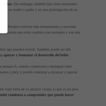
 hablar.
Sin embargo, también hay otros momentos
te de su madre o padre y no una prolongación de su
ueño
. Pueden volverse más demandantes o necesitar
er en cuenta que estos cambios son normales y son una
bios que pueden ocurrir. También puede ser útil
dan
apoyar y fomentar el desarrollo del bebé.
la semana 8, cuando comienzan a distinguir entre
manos y pies, y puede comenzar a alcanzar y agarrar
 estar fuera de su alcance visual, lo que es un paso
 bebé comienza a comprender que puede hacer