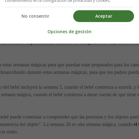
consentimiento en la configuración de privacidad y cookies.
lave del desarrollo del bebé, como cuando comienzan a caminar o
do el bebé comienza a darse cuenta de que es un individuo independien
No consentir
Aceptar
abstractos como el tiempo.
Opciones de gestión
ser más propensos a tener cambios en su comportamiento y en su s
 irritables o experimentar cambios en su apetito
. Es importante ten
an estas semanas mágicas para que puedan estar preparados para los cam
 desarrollando durante estas semanas mágicas, para que los padres pue
 del bebé incluyen la semana 5, cuando el bebé comienza a sonreír, y 
a semana mágica, cuando el bebé comienza a darse cuenta de que tiene 
ebé puede comenzar a comprender que las personas y los objetos pueden
rmanencia del objeto". La semana 26 es otra semana mágica, cuando
el
cer ruido.