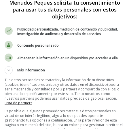
Menudos Peques solicita tu consentimiento
para usar tus datos personales con estos
objetivos:
Publicidad personalizada, medición de contenido y publicidad,
investigación de audiencia y desarrollo de servicios
Contenido personalizado
Almacenar la información en un dispositivo y/o acceder a ella
as de los bebés?
Más información
 períodos de desarrollo que ocurren durante los primeros dos años
Tus datos personales se tratarán y la información de tu dispositivo
(cookies, identificadores únicos y otros datos en el dispositivo) podrá
mocional y físico
, que a menudo se acompaña de
cambios en el compo
ser almacenada y consultada por 3 partners y compartida con ellos, o
s semanas mágicas y lo que los padres pueden esperar durante estos per
bien usada específicamente por este sitio. Tanto nosotros como
nuestros partners podemos usar datos precisos de geolocalización.
Lista de partners
.
e cambio y desarrollo acelerado. Durante este tiempo, los bebés están 
Es posible que algunos proveedores traten tus datos personales en
gicas son momentos específicos en el desarrollo del bebé en los que oc
virtud de un interés legítimo, algo a lo que puedes oponerte
gestionando tus opciones a continuación. En la parte inferior de esta
página o en el menú del sitio, busca un enlace para gestionar o retirar el