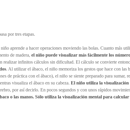
asa por tres etapas.
l niño aprende a hacer operaciones moviendo las bolas. Cuanto más utilic
umento de madera,
el niño puede visualizar más fácilmente los números,
alizar infinitos cálculos sin dificultad. El cálculo se convierte enton
edos
. Al utilizar el ábaco, el niño memoriza los gestos que hace con las
 de práctica con el ábaco), el niño se siente preparado para sumar, rest
entras visualiza el ábaco en su cabeza.
El niño utiliza la visualizació
rebro, por así decirlo. En pocos segundos y con unos rápidos movimiento
 ábaco o las manos. Sólo utiliza la visualización mental para calcul