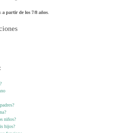
os
a partir de los 7/8 años
.
ciones
:
?
ano
 padres?
ana?
os niños?
is hijos?