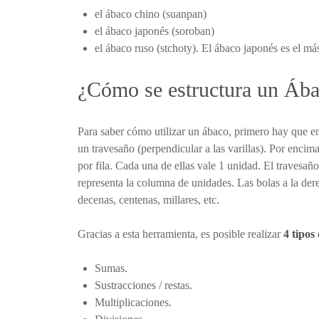
el ábaco chino (suanpan)
el ábaco japonés (soroban)
el ábaco ruso (stchoty). El ábaco japonés es el más
¿Cómo se estructura un Áb
Para saber cómo utilizar un ábaco, primero hay que en
un travesaño (perpendicular a las varillas). Por encima
por fila. Cada una de ellas vale 1 unidad. El travesañ
representa la columna de unidades. Las bolas a la der
decenas, centenas, millares, etc.
Gracias a esta herramienta, es posible realizar
4 tipos
Sumas.
Sustracciones / restas.
Multiplicaciones.