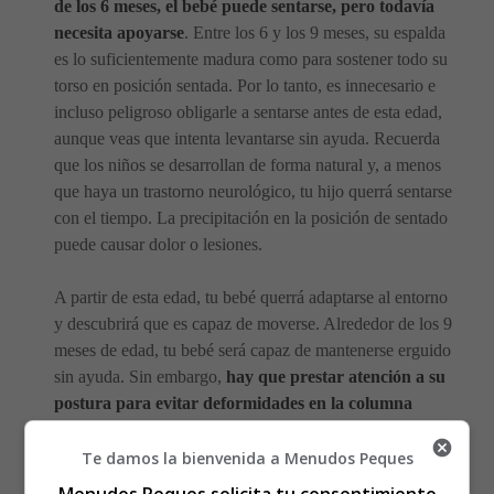
de los 6 meses, el bebé puede sentarse, pero todavía
necesita apoyarse
. Entre los 6 y los 9 meses, su espalda
es lo suficientemente madura como para sostener todo su
torso en posición sentada. Por lo tanto, es innecesario e
incluso peligroso obligarle a sentarse antes de esta edad,
aunque veas que intenta levantarse sin ayuda. Recuerda
que los niños se desarrollan de forma natural y, a menos
que haya un trastorno neurológico, tu hijo querrá sentarse
con el tiempo. La precipitación en la posición de sentado
puede causar dolor o lesiones.
A partir de esta edad, tu bebé querrá adaptarse al entorno
y descubrirá que es capaz de moverse. Alrededor de los 9
meses de edad, tu bebé será capaz de mantenerse erguido
sin ayuda. Sin embargo,
hay que prestar atención a su
postura para evitar deformidades en la columna
vertebral
. Ten en cuenta también que los bebés se
desarrollan de forma diferente:
uno puede sentarse
Te damos la bienvenida a Menudos Peques
antes que el otro
.