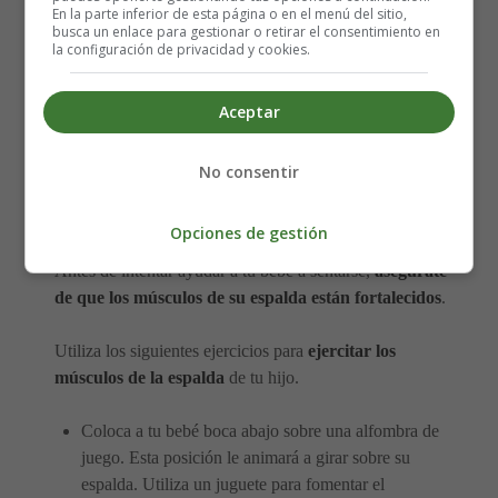
En la parte inferior de esta página o en el menú del sitio,
busca un enlace para gestionar o retirar el consentimiento en
sentarse?
la configuración de privacidad y cookies.
Aceptar
Si el bebé es capaz de sentarse, sin apoyo, podrá alcanzar
los objetos cercanos con mayor eficacia y explorar su
entorno. Esta exploración agudizará su memoria y su
No consentir
capacidad de análisis, y contribuirá a un mejor desarrollo
cognitivo.
Opciones de gestión
Antes de intentar ayudar a tu bebé a sentarse,
asegúrate
de que los músculos de su espalda están fortalecidos
.
Utiliza los siguientes ejercicios para
ejercitar los
músculos de la espalda
de tu hijo.
Coloca a tu bebé boca abajo sobre una alfombra de
juego. Esta posición le animará a girar sobre su
espalda. Utiliza un juguete para fomentar el