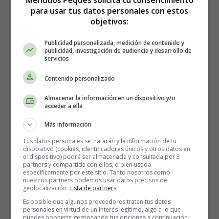
Menudos Peques solicita tu consentimiento
para usar tus datos personales con estos
Los beneficios de sentar a los bebés
objetivos:
Publicidad personalizada, medición de contenido y
Una postura sentada correcta puede ofrecer los siguientes
publicidad, investigación de audiencia y desarrollo de
servicios
beneficios a tu bebé:
Contenido personalizado
Máxima comodidad y seguridad.
Postura simétrica, que evita daños y deformaciones
Almacenar la información en un dispositivo y/o
acceder a ella
musculares y óseas.
Una mejor respiración, un campo de visión más
Más información
amplio y claro, y una mejor percepción del entorno.
Tus datos personales se tratarán y la información de tu
Una ganancia de máxima independencia con el
dispositivo (cookies, identificadores únicos y otros datos en
mínimo de energía.
el dispositivo) podrá ser almacenada y consultada por 3
partners y compartida con ellos, o bien usada
Una imagen corporal buena, sana y atractiva.
específicamente por este sitio. Tanto nosotros como
Excelente desarrollo motor y relaciones sociales más
nuestros partners podemos usar datos precisos de
geolocalización.
Lista de partners
.
implicadas.
Es posible que algunos proveedores traten tus datos
personales en virtud de un interés legítimo, algo a lo que
¿Cómo ayudar al bebé a
puedes oponerte gestionando tus opciones a continuación.