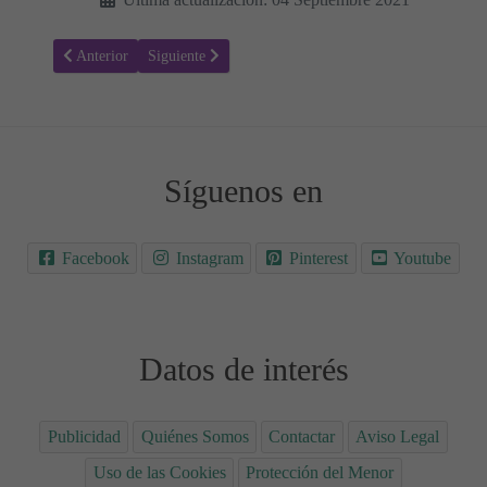
Artículo anterior: ¿Cómo puedo aliviar el dolor de la dentición?
Artículo siguiente: Retraso en el lenguaje. Lo que neces
Anterior
Siguiente
Síguenos en
Facebook
Instagram
Pinterest
Youtube
Datos de interés
Publicidad
Quiénes Somos
Contactar
Aviso Legal
Uso de las Cookies
Protección del Menor