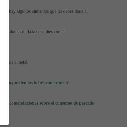
idado, hay algunos alimentos que no debes darle al
 cualquier duda la consultes con él.
cesaria al bebé.
ándo pueden los bebés comer miel?
* ⇒
Recomendaciones sobre el consumo de pescado