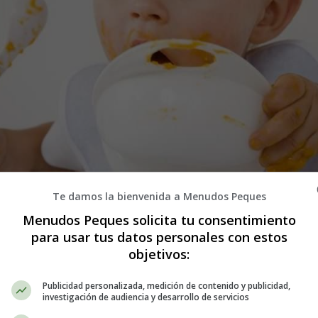
Te damos la bienvenida a Menudos Peques
Menudos Peques solicita tu consentimiento
le al bebé antes de su primer año?
para usar tus datos personales con estos
objetivos:
duciendo poco a poco nuevos alimentos en su dieta. Desde este momento
Publicidad personalizada, medición de contenido y publicidad,
 evitar los procesados y envasados siempre que se pueda, incluso si se 
investigación de audiencia y desarrollo de servicios