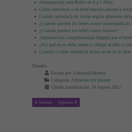
Alimentación para Bebés de 0 a 1 Años
Cómo introducir a un bebé nuevos sabores y textu
Cuándo introducir de forma segura alimentos alér
¿Cuándo pueden los bebés comer mantequilla de 
¿Cuándo pueden los bebés comer huevos?
Alimentación complementaria dirigida por el bebé
¿Por qué no se debe pelear y obligar al niño a co
Cuándo y cómo introducir frutos secos en la dieta
Detalles
Escrito por:
Estefanía Morera
Categoría:
Alimentación Infantil
Última actualización: 18 Agosto 2022
Artículo anterior: Alimentación complementaria dirigida p
Artículo siguiente: Alimentación para Bebés
Anterior
Siguiente