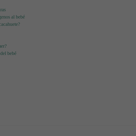
ras
genos al bebé
cacahuete?
mer?
 del bebé
or el bebé
 de 0 a 1 Años