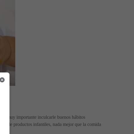
 es muy importante inculcarle buenos hábitos
trata de productos infantiles, nada mejor que la comida