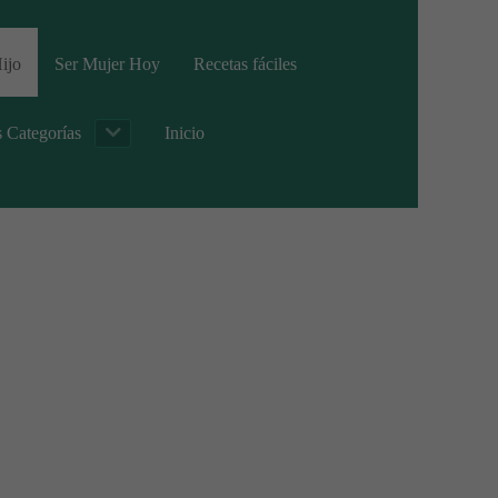
ijo
Ser Mujer Hoy
Recetas fáciles
s Categorías
Inicio