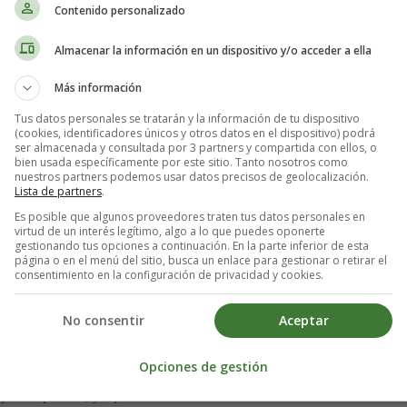
Contenido personalizado
erduras, a la que deberás añadir pollo, pescado o huevo cocido. Pero cu
Almacenar la información en un dispositivo y/o acceder a ella
Más información
 importante que sigas todas las indicaciones del médico del bebé y que
Tus datos personales se tratarán y la información de tu dispositivo
(cookies, identificadores únicos y otros datos en el dispositivo) podrá
del primer año?:
ser almacenada y consultada por 3 partners y compartida con ellos, o
bien usada específicamente por este sitio. Tanto nosotros como
nuestros partners podemos usar datos precisos de geolocalización.
Lista de partners
.
es vegetales, ya que contiene azúcar añadida y no le aporta la grasa ne
Es posible que algunos proveedores traten tus datos personales en
esidad, caries y diabetes. Evitar hasta después de los dos años.
virtud de un interés legítimo, algo a lo que puedes oponerte
riñones.
gestionando tus opciones a continuación. En la parte inferior de esta
página o en el menú del sitio, busca un enlace para gestionar o retirar el
 una bacteria que se ingiere a través de alimentos contaminados) ⇒
¿Cu
consentimiento en la configuración de privacidad y cookies.
 carnes procesadas.
es de plomo.
No consentir
Aceptar
n alto contenido en mercurio, que deben evitarse hasta los tres años.*
Opciones de gestión
pavo, pollo o conejo.
 y las espinacas, ya que contienen cantidades altas de nitrato.