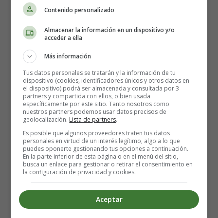
Contenido personalizado
Almacenar la información en un dispositivo y/o
acceder a ella
Más información
Tus datos personales se tratarán y la información de tu
dispositivo (cookies, identificadores únicos y otros datos en
el dispositivo) podrá ser almacenada y consultada por 3
partners y compartida con ellos, o bien usada
específicamente por este sitio. Tanto nosotros como
nuestros partners podemos usar datos precisos de
geolocalización.
Lista de partners
.
Es posible que algunos proveedores traten tus datos
personales en virtud de un interés legítimo, algo a lo que
puedes oponerte gestionando tus opciones a continuación.
En la parte inferior de esta página o en el menú del sitio,
busca un enlace para gestionar o retirar el consentimiento en
la configuración de privacidad y cookies.
Detalles
Escrito por:
Estefanía Morera
Categoría:
Ser mujer hoy, Mujer actual
Aceptar
Última actualización: 19 Enero 2026