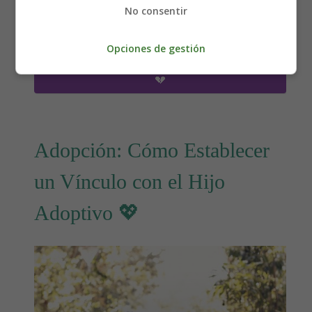
No consentir
psicologia
pareja
Opciones de gestión
Leer más: ¿Cómo Afrontar un Conflicto de Pareja?
💔
Adopción: Cómo Establecer
un Vínculo con el Hijo
Adoptivo 💖