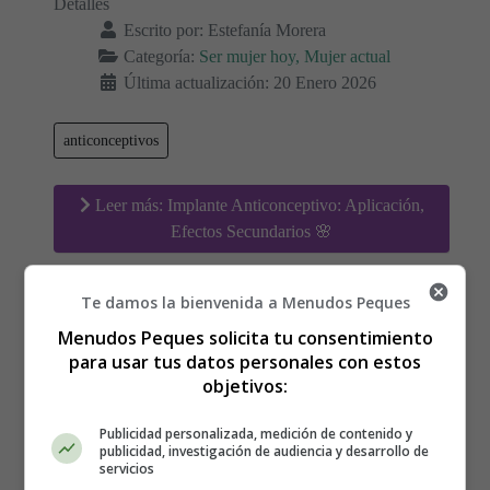
Detalles
Escrito por:
Estefanía Morera
Categoría:
Ser mujer hoy, Mujer actual
Última actualización: 20 Enero 2026
anticonceptivos
Leer más: Implante Anticonceptivo: Aplicación,
Efectos Secundarios 🌸
Te damos la bienvenida a Menudos Peques
¿Cómo Afrontar un Conflicto
Menudos Peques solicita tu consentimiento
para usar tus datos personales con estos
de Pareja? 💔
objetivos:
Publicidad personalizada, medición de contenido y
publicidad, investigación de audiencia y desarrollo de
servicios