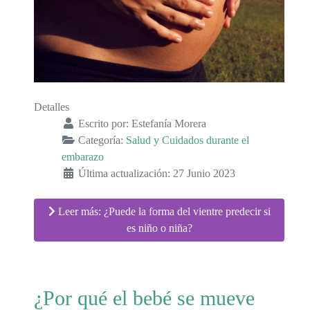
Detalles
Escrito por:
Estefanía Morera
Categoría:
Salud y Cuidados durante el
embarazo
Última actualización: 27 Junio 2023
Leer más: ¿Puede la forma del vientre predecir si
es niño o niña?
¿Por qué el bebé se mueve