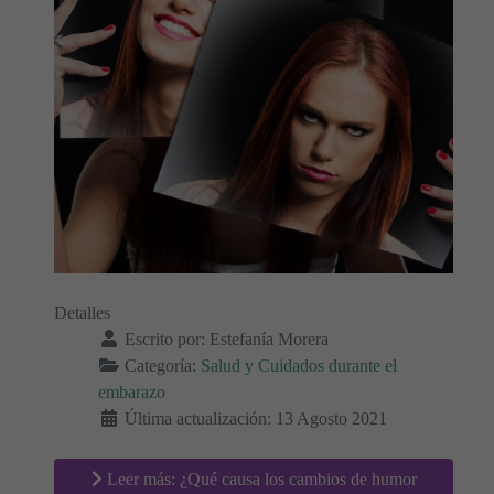
Detalles
Escrito por:
Estefanía Morera
Categoría:
Salud y Cuidados durante el
embarazo
Última actualización: 13 Agosto 2021
Leer más: ¿Qué causa los cambios de humor