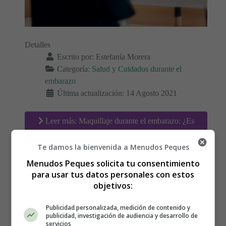
Detalles
Escrito por:
Estefanía Morera
Categoría:
Salud y Cuidados durante el
embarazo
Última actualización: 14 Agosto 2021
Leer más: Maquillaje durante el embarazo: ¿Es
seguro?
Te damos la bienvenida a Menudos Peques
Menudos Peques solicita tu consentimiento
para usar tus datos personales con estos
La importancia del calcio
objetivos:
durante el embarazo
Publicidad personalizada, medición de contenido y
publicidad, investigación de audiencia y desarrollo de
servicios