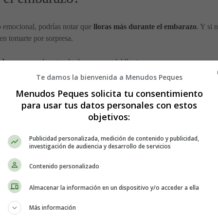
 o emocional, podrías notar que
lloras más durante el embarazo
. Y si
en tomarte por sorpresa.
embarazo
, ayuda entender las razones del llanto.
Te damos la bienvenida a Menudos Peques
Menudos Peques solicita tu consentimiento
para usar tus datos personales con estos
eden tener episodios de llanto durante todo el embarazo, mientras que ot
objetivos:
ndo en cuenta que esto es cuando se produce un cambio en la secreción 
Publicidad personalizada, medición de contenido y publicidad,
investigación de audiencia y desarrollo de servicios
 responsables de algunos cambios de humor, marcados por la
irritabilida
Contenido personalizado
da. Y por esta razón, combinado con las hormonas que cambian rápidame
sta ansiedad o temor de que algo le suceda al bebé.
Almacenar la información en un dispositivo y/o acceder a ella
Más información