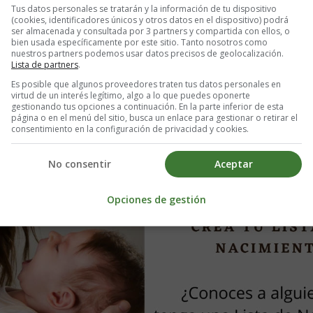
Tus datos personales se tratarán y la información de tu dispositivo
(cookies, identificadores únicos y otros datos en el dispositivo) podrá
 y tercer trimestre, por lo que también pueden ocurrir rachas de llant
ser almacenada y consultada por 3 partners y compartida con ellos, o
bien usada específicamente por este sitio. Tanto nosotros como
nuestros partners podemos usar datos precisos de geolocalización.
epara la llegada de tu bebé con hasta un 15% de descuento 
Lista de partners
.
Es posible que algunos proveedores traten tus datos personales en
virtud de un interés legítimo, algo a lo que puedes oponerte
gestionando tus opciones a continuación. En la parte inferior de esta
página o en el menú del sitio, busca un enlace para gestionar o retirar el
consentimiento en la configuración de privacidad y cookies.
No consentir
Aceptar
Opciones de gestión