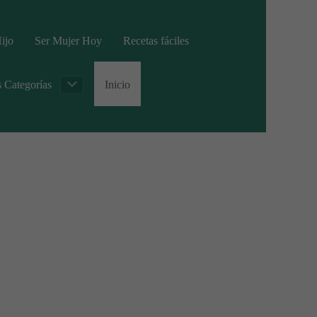
ijo
Ser Mujer Hoy
Recetas fáciles
s Categorías
Inicio