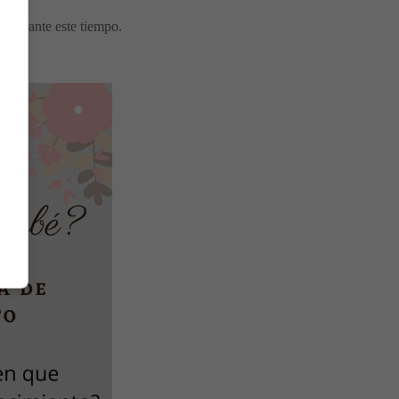
o durante este tiempo.
⬇⬇⬇