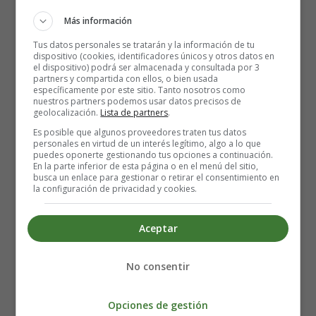
nuevo miembro de la familia o el miedo a no saber
cómo cuidar al niño cuando nazca. Los hombres que
Más información
se angustian con más facilidad por las emociones
Tus datos personales se tratarán y la información de tu
negativas de los demás son más propensos a verse
dispositivo (cookies, identificadores únicos y otros datos en
el dispositivo) podrá ser almacenada y consultada por 3
afectados por la melancolía.
partners y compartida con ellos, o bien usada
Se cree que la couvade es una
reacción a la
específicamente por este sitio. Tanto nosotros como
nuestros partners podemos usar datos precisos de
transición a la paternidad
. Permite al padre
geolocalización.
Lista de partners
.
adaptarse a las emociones asociadas a su nuevo
Es posible que algunos proveedores traten tus datos
papel. Los hombres que han recibido clases
personales en virtud de un interés legítimo, algo a lo que
puedes oponerte gestionando tus opciones a continuación.
prenatales se ven más afectados por la couvade. Por
En la parte inferior de esta página o en el menú del sitio,
lo tanto, este síndrome podría ser el resultado de la
busca un enlace para gestionar o retirar el consentimiento en
la configuración de privacidad y cookies.
implicación del padre durante el embarazo de su
esposa y su preparación para su papel como padre.
La couvade también podría explicarse por el
Aceptar
sentimiento de ser dejado de lado durante un
periodo en el que la atención se centra
No consentir
principalmente en la madre
. Los hombres que
experimentan síntomas de melancolía pueden
Opciones de gestión
envidiar la capacidad de su pareja para tener un hijo.