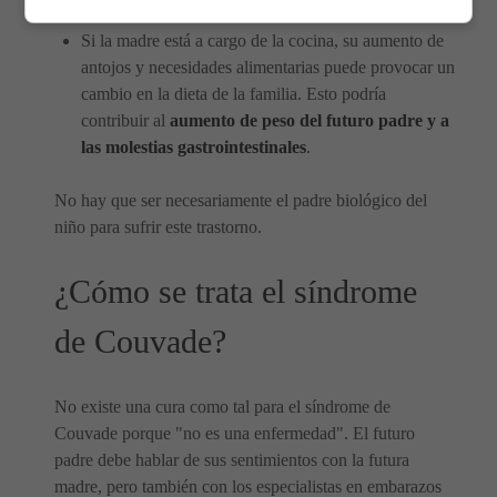
También pueden temer perder su lugar con su pareja.
Si la madre está a cargo de la cocina, su aumento de
antojos y necesidades alimentarias puede provocar un
cambio en la dieta de la familia. Esto podría
contribuir al
aumento de peso del futuro padre y a
las molestias gastrointestinales
.
No hay que ser necesariamente el padre biológico del
niño para sufrir este trastorno.
¿Cómo se trata el síndrome
de Couvade?
No existe una cura como tal para el síndrome de
Couvade porque "no es una enfermedad". El futuro
padre debe hablar de sus sentimientos con la futura
madre, pero también con los especialistas en embarazos