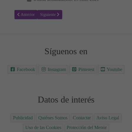
Artículo anterior: ¿Por qué Nunca se debe ignorar el picor durante e
Artículo siguiente: La línea alba ¿Qué es y por qué ap
Anterior
Siguiente
Síguenos en
Facebook
Instagram
Pinterest
Youtube
Datos de interés
Publicidad
Quiénes Somos
Contactar
Aviso Legal
Uso de las Cookies
Protección del Menor