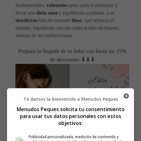
fundamentales,
colutorios
aptos para el embarazo y
llevar una
dieta sana
y equilibrada ayudarán. Los
dentífricos
han de contener
flúor
, que refuerza el
esmalte, impidiendo que las caries actúen fácilmente,
además de ser antibacteriano.
Prepara la llegada de tu bebé con hasta un 15%
de descuento ⬇⬇⬇
Te damos la bienvenida a Menudos Peques
Menudos Peques solicita tu consentimiento
para usar tus datos personales con estos
objetivos:
Publicidad personalizada, medición de contenido y