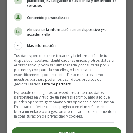
publicidad, investigación de audiencia y desarrollo de
servicios
Una vez que el embarazo finalice una revisión por parte
Contenido personalizado
del
odontólogo
es necesaria ya que si esta patología no
se trata puede ocasionar lesiones de los tejidos de unión
Almacenar la información en un dispositivo y/o
acceder a ella
del hueso al diente y si la gravedad es extrema hay
riesgo de
pérdidas dentales
.
Más información
Tus datos personales se tratarán y la información de tu
Periodontitis en el embarazo
dispositivo (cookies, identificadores únicos y otros datos en
el dispositivo) podrá ser almacenada y consultada por 3
partners y compartida con ellos, o bien usada
específicamente por este sitio. Tanto nosotros como
La
gingivitis no tratada
puede conducir a una
nuestros partners podemos usar datos precisos de
geolocalización.
Lista de partners
.
enfermedad más grave, la
periodontitis
. Si tienes
periodontitis, las bacterias pueden propagarse por todo el
Es posible que algunos proveedores traten tus datos
personales en virtud de un interés legítimo, algo a lo que
cuerpo y causar inflamación hasta la placenta. Si una
puedes oponerte gestionando tus opciones a continuación.
mujer embarazada sufre de periodontitis mal tratada,
En la parte inferior de esta página o en el menú del sitio,
busca un enlace para gestionar o retirar el consentimiento en
existe el riesgo de un
parto prematuro
con un bebé de
la configuración de privacidad y cookies.
bajo peso al nacer
. La periodontitis también puede
provocar
preeclampsia
.
Aceptar