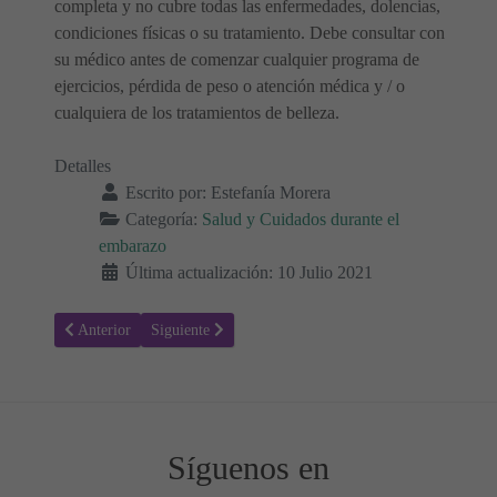
completa y no cubre todas las enfermedades, dolencias,
condiciones físicas o su tratamiento. Debe consultar con
su médico antes de comenzar cualquier programa de
ejercicios, pérdida de peso o atención médica y / o
cualquiera de los tratamientos de belleza.
Detalles
Escrito por:
Estefanía Morera
Categoría:
Salud y Cuidados durante el
embarazo
Última actualización: 10 Julio 2021
Artículo anterior: Lo que necesitas saber sobre los síntomas de emba
Artículo siguiente: ¿Cómo evitar la toxoplasmosis dur
Anterior
Siguiente
Síguenos en