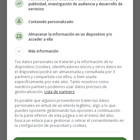
publicidad, investigación de audiencia y desarrollo de
servicios
Información sobre las Salas
Contenido personalizado
de Arte que se pueden
Almacenar la información en un dispositivo y/o
acceder a ella
encontrar en Tenerife.
Más información
Tus datos personales se tratarán y la información de tu
dispositivo (cookies, identificadores únicos y otros datos en
el dispositivo) podrá ser almacenada y consultada por 3
partners y compartida con ellos, o bien usada
específicamente por este sitio. Tanto nosotros como
nuestros partners podemos usar datos precisos de
geolocalización.
Lista de partners
.
Es posible que algunos proveedores traten tus datos
personales en virtud de un interés legítimo, algo a lo que
puedes oponerte gestionando tus opciones a continuación.
En la parte inferior de esta página o en el menú del sitio,
busca un enlace para gestionar o retirar el consentimiento en
la configuración de privacidad y cookies.