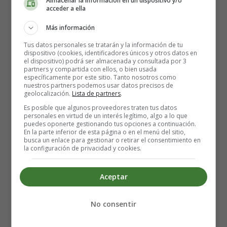
Almacenar la información en un dispositivo y/o
El proyecto fue realizado por el arquitecto municipal y
acceder a ella
provincial Manuel de Oraá en 1848. Se trazó como un
Más información
edificio de dos pisos, de planta rectangular, con forma de
herradura en uno de sus lados menores, al igual que en
Tus datos personales se tratarán y la información de tu
dispositivo (cookies, identificadores únicos y otros datos en
todos los teatros del siglo XIX. La fachada está rematada
el dispositivo) podrá ser almacenada y consultada por 3
por un plinto central, con el nombre de Isabel II y el
partners y compartida con ellos, o bien usada
específicamente por este sitio. Tanto nosotros como
escudo de la ciudad. Fue inaugurado el 25 de julio de
nuestros partners podemos usar datos precisos de
1851.
geolocalización.
Lista de partners
.
Es posible que algunos proveedores traten tus datos
personales en virtud de un interés legítimo, algo a lo que
El teatro ha sufrido numerosas reformas para adaptarlo a
puedes oponerte gestionando tus opciones a continuación.
las nuevas necesidades de los espectáculos y
En la parte inferior de esta página o en el menú del sitio,
busca un enlace para gestionar o retirar el consentimiento en
representaciones, como, por ejemplo, el aumento de su
la configuración de privacidad y cookies.
longitud para ganar espacio en el escenario y en los
camerinos.
Aceptar
Información: 902 364 603
Taquilla: 922 531 175 - Oficinas: 922 60 69 23 ; Fax:
No consentir
922 60 64 57
Email:
infoguimera@sctfe.es