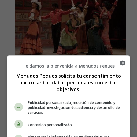
Te damos la bienvenida a Menudos Peques
Teatro Guimerá
Menudos Peques solicita tu consentimiento
para usar tus datos personales con estos
Se construyó en uno de los espacios urbanos que pasaron
objetivos:
a ser bienes públicos tras la desamortización. Fue erigido
para satisfacer las necesidades de la sociedad burguesa
Publicidad personalizada, medición de contenido y
santacrucera del siglo XIX y se instaló en los terrenos del
publicidad, investigación de audiencia y desarrollo de
antiguo convento dominico. Los costes corrieron por
servicios
cuenta del ayuntamiento y de las aportaciones de los
Contenido personalizado
vecinos, algunas de ellas bastante cuantiosas.