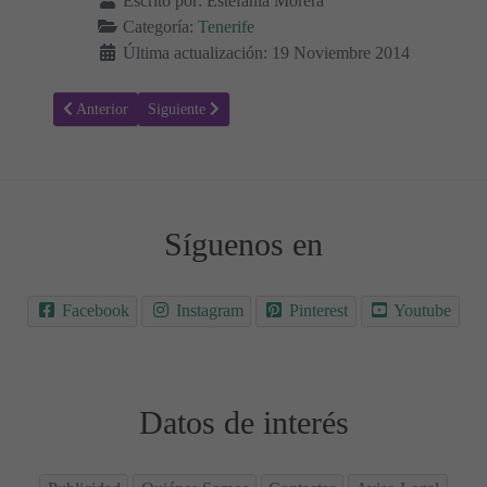
Escrito por:
Estefanía Morera
Categoría:
Tenerife
Última actualización: 19 Noviembre 2014
Artículo anterior: Tenerife - Municipios - Adeje
Artículo siguiente: Tenerife - Espacios Culturales - Sal
Anterior
Siguiente
Síguenos en
Facebook
Instagram
Pinterest
Youtube
Datos de interés