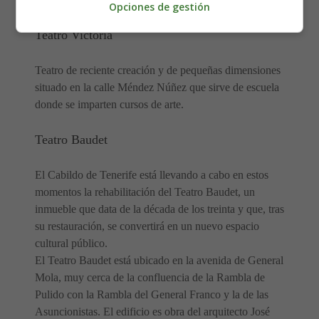
Opciones de gestión
Teatro Victoria
Teatro de reciente creación y de pequeñas dimensiones
situado en la calle Méndez Núñez que sirve de escuela
donde se imparten cursos de arte.
Teatro Baudet
El Cabildo de Tenerife está llevando a cabo en estos
momentos la rehabilitación del Teatro Baudet, un
inmueble que data de la década de los treinta y que, tras
su restauración, se convertirá en un nuevo espacio
cultural público.
El Teatro Baudet está ubicado en la avenida de General
Mola, muy cerca de la confluencia de la Rambla de
Pulido con la Rambla del General Franco y la de las
Asuncionistas. El edificio es obra del arquitecto José