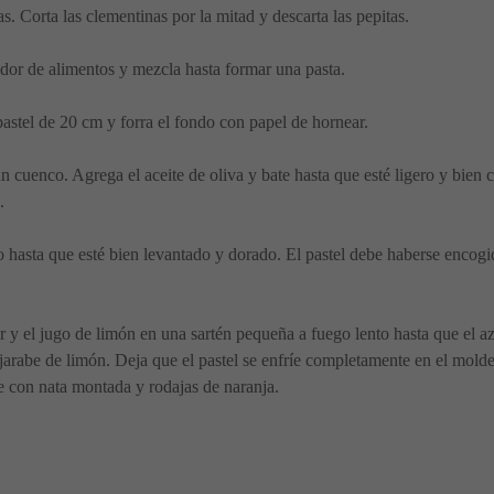
s. Corta las clementinas por la mitad y descarta las pepitas.
ador de alimentos y mezcla hasta formar una pasta.
astel de 20 cm y forra el fondo con papel de hornear.
un cuenco. Agrega el aceite de oliva y bate hasta que esté ligero y bien
.
hasta que esté bien levantado y dorado. El pastel debe haberse encogido 
car y el jugo de limón en una sartén pequeña a fuego lento hasta que el a
 jarabe de limón. Deja que el pastel se enfríe completamente en el mold
ve con nata montada y rodajas de naranja.
: