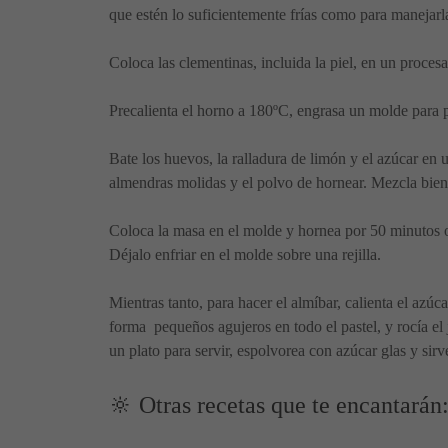
que estén lo suficientemente frías como para manejarla
Coloca las clementinas, incluida la piel, en un proces
Precalienta el horno a 180ºC, engrasa un molde para p
Bate los huevos, la ralladura de limón y el azúcar en 
almendras molidas y el polvo de hornear. Mezcla bien
Coloca la masa en el molde y hornea por 50 minutos o 
Déjalo enfriar en el molde sobre una rejilla.
Mientras tanto, para hacer el almíbar, calienta el azú
forma pequeños agujeros en todo el pastel, y rocía el
un plato para servir, espolvorea con azúcar glas y sir
🔆 Otras recetas que te encantarán