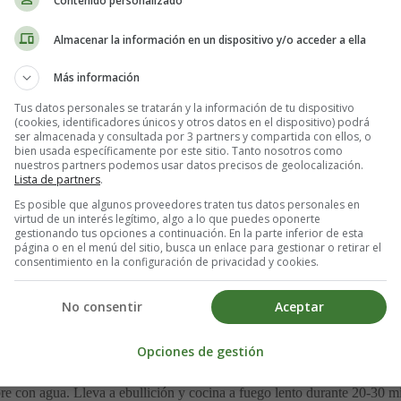
Contenido personalizado
proximadamente 200 gramos)
Almacenar la información en un dispositivo y/o acceder a ella
Más información
Tus datos personales se tratarán y la información de tu dispositivo
(cookies, identificadores únicos y otros datos en el dispositivo) podrá
ser almacenada y consultada por 3 partners y compartida con ellos, o
bien usada específicamente por este sitio. Tanto nosotros como
nuestros partners podemos usar datos precisos de geolocalización.
Lista de partners
.
Es posible que algunos proveedores traten tus datos personales en
virtud de un interés legítimo, algo a lo que puedes oponerte
gestionando tus opciones a continuación. En la parte inferior de esta
página o en el menú del sitio, busca un enlace para gestionar o retirar el
consentimiento en la configuración de privacidad y cookies.
No consentir
Aceptar
tina y Almendras sin gluten:
Opciones de gestión
e con agua. Lleva a ebullición y cocina a fuego lento durante 20-30 min