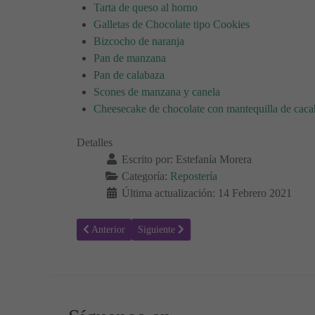
Tarta de queso al horno
Galletas de Chocolate tipo Cookies
Bizcocho de naranja
Pan de manzana
Pan de calabaza
Scones de manzana y canela
Cheesecake de chocolate con mantequilla de caca
Detalles
Escrito por:
Estefanía Morera
Categoría:
Repostería
Última actualización: 14 Febrero 2021
Artículo anterior: Receta para hacer Pan de Plátano y Nue
Artículo siguiente: Receta para hacer Tarta 
Anterior
Siguiente