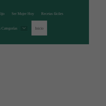
ijo
Ser Mujer Hoy
Recetas fáciles
s Categorías
Inicio