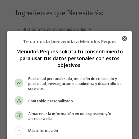
Ingredientes que Necesitarás:
400 gramos de manzanas asadas 🍏
1 cucharadita de canela 🍎
Te damos la bienvenida a Menudos Peques
1 cucharadita de cáscara de limón, finamente rallada
Menudos Peques solicita tu consentimiento
🍋
para usar tus datos personales con estos
2 cucharadas de miel 🍯
objetivos:
1 taza (250 ml) de leche evaporada 🥛
2 huevos 🥚
Publicidad personalizada, medición de contenido y
publicidad, investigación de audiencia y desarrollo de
servicios
Elaboración del Flan de Manzana:
Contenido personalizado
Preparación de Ingredientes:
Antes de comenzar
Almacenar la información en un dispositivo y/o
con la elaboración, asegúrate de tener todos los
acceder a ella
ingredientes listos. Pela y corta las manzanas en
trozos, y ten a mano la canela, la cáscara de limón
Más información
rallada, la miel, la leche evaporada y los huevos.