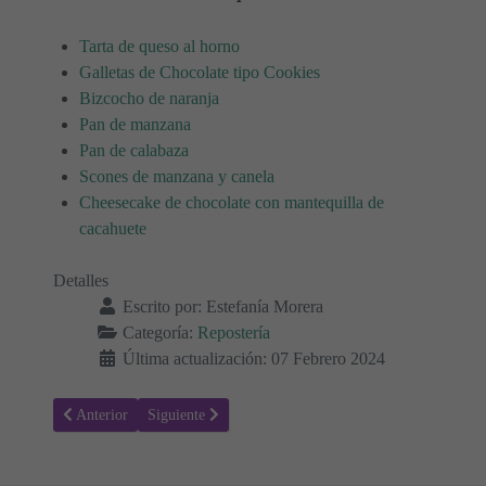
Tarta de queso al horno
Galletas de Chocolate tipo Cookies
Bizcocho de naranja
Pan de manzana
Pan de calabaza
Scones de manzana y canela
Cheesecake de chocolate con mantequilla de
cacahuete
Detalles
Escrito por:
Estefanía Morera
Categoría:
Repostería
Última actualización: 07 Febrero 2024
Artículo anterior: Receta para hacer Muffins de zanahoria, plátano y 
Artículo siguiente: Receta para hacer Mousse de queso
Anterior
Siguiente