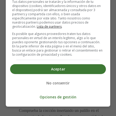
Tus datos personales se tratarán y la información de tu
Mezcla en el Procesador de Alimentos:
Coloca
dispositivo (cookies, identificadores únicos y otros datos en
el dispositivo) podrá ser almacenada y consultada por 3
todos los ingredientes en un procesador de alimentos
partners y compartida con ellos, o bien usada
o licuadora. 🔄 Bate la mezcla hasta que todos los
específicamente por este sitio. Tanto nosotros como
nuestros partners podemos usar datos precisos de
ingredientes estén bien combinados y obtengas una
geolocalización.
Lista de partners
.
textura suave y homogénea.
Es posible que algunos proveedores traten tus datos
Prepara los Moldes:
Engrasa cuatro moldes
personales en virtud de un interés legítimo, algo a lo que
puedes oponerte gestionando tus opciones a continuación.
individuales aptos para horno. Vierte la mezcla del
En la parte inferior de esta página o en el menú del sitio,
flan en cada uno de ellos, asegurándote de distribuir
busca un enlace para gestionar o retirar el consentimiento en
la configuración de privacidad y cookies.
equitativamente la mezcla.
Baño María:
Coloca los moldes en una fuente
honda y grande con agua, creando un baño María
Aceptar
que garantizará una cocción uniforme del flan.
Precalienta el horno a una temperatura moderada de
No consentir
180°C.
Horneado:
Introduce la fuente en el horno
Opciones de gestión
precalentado y hornea a la temperatura indicada
durante aproximadamente 40 minutos. 🕒
Comprueba la cocción insertando un palillo en el