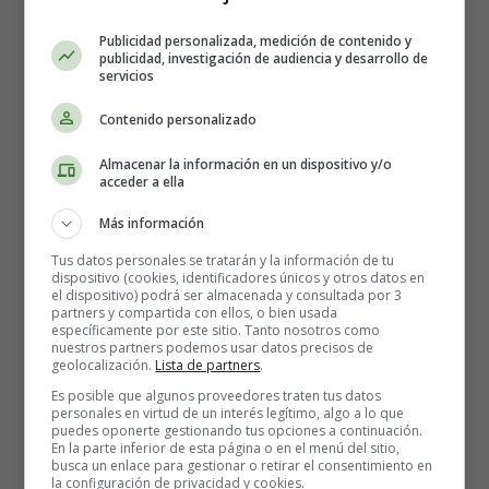
Publicidad personalizada, medición de contenido y
publicidad, investigación de audiencia y desarrollo de
servicios
La Televisión y los Niños
Contenido personalizado
Almacenar la información en un dispositivo y/o
acceder a ella
Más información
Tus datos personales se tratarán y la información de tu
dispositivo (cookies, identificadores únicos y otros datos en
el dispositivo) podrá ser almacenada y consultada por 3
partners y compartida con ellos, o bien usada
específicamente por este sitio. Tanto nosotros como
nuestros partners podemos usar datos precisos de
geolocalización.
Lista de partners
.
Es posible que algunos proveedores traten tus datos
personales en virtud de un interés legítimo, algo a lo que
puedes oponerte gestionando tus opciones a continuación.
En la parte inferior de esta página o en el menú del sitio,
Dentro de las
actividades de ocio
, la
televisión
para
busca un enlace para gestionar o retirar el consentimiento en
muchos niños, ocupa un lugar muy importante de su
la configuración de privacidad y cookies.