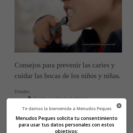
Consejos para prevenir las caries y
cuidar las bocas de los niños y niñas.
Detalles
Escrito por:
Estefanía Morera
Categoría:
Medidas Preventivas
Te damos la bienvenida a Menudos Peques
Última actualización: 04 Febrero 2016
Menudos Peques solicita tu consentimiento
para usar tus datos personales con estos
Leer más: Prevenir las Caries de los Niños
objetivos: