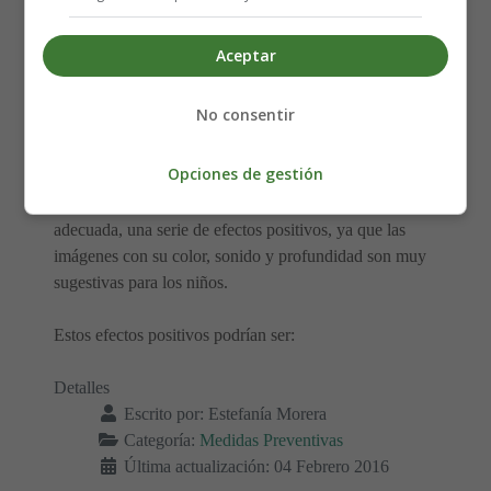
tiempo, pues se ha convertido para muchas familias en un
objeto fundamental de sus vidas, que ocupa el lugar
Aceptar
principal de la casa, o que está por todos lados, en todas
las habitaciones, por lo que los niños, desde los primeros
No consentir
meses la sienten como una presencia familiar en sus
vidas.
Opciones de gestión
La televisión puede tener, con una programación
adecuada, una serie de efectos positivos, ya que las
imágenes con su color, sonido y profundidad son muy
sugestivas para los niños.
Estos efectos positivos podrían ser:
Detalles
Escrito por:
Estefanía Morera
Categoría:
Medidas Preventivas
Última actualización: 04 Febrero 2016