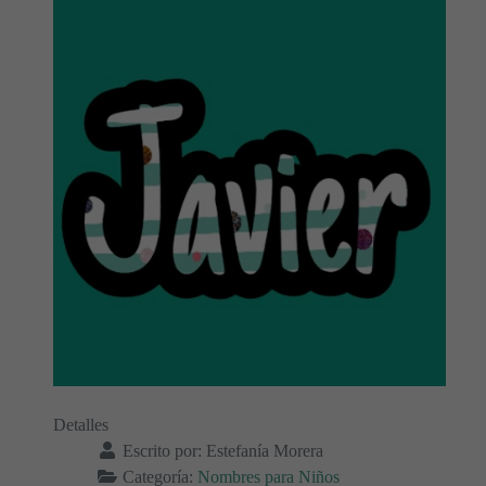
Detalles
Escrito por:
Estefanía Morera
Categoría:
Nombres para Niños