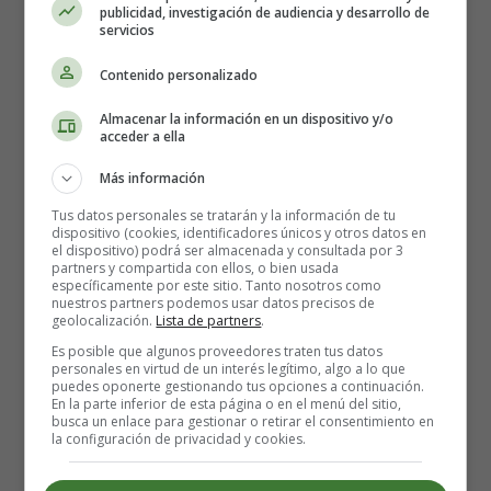
publicidad, investigación de audiencia y desarrollo de
servicios
Contenido personalizado
Almacenar la información en un dispositivo y/o
acceder a ella
Más información
Detalles
Tus datos personales se tratarán y la información de tu
Escrito por:
Estefanía Morera
dispositivo (cookies, identificadores únicos y otros datos en
el dispositivo) podrá ser almacenada y consultada por 3
Categoría:
Nombres para Niñas
partners y compartida con ellos, o bien usada
Última actualización: 08 Junio 2021
específicamente por este sitio. Tanto nosotros como
nuestros partners podemos usar datos precisos de
geolocalización.
Lista de partners
.
Leer más: Janet - Significado del nombre Janet
Es posible que algunos proveedores traten tus datos
personales en virtud de un interés legítimo, algo a lo que
puedes oponerte gestionando tus opciones a continuación.
En la parte inferior de esta página o en el menú del sitio,
busca un enlace para gestionar o retirar el consentimiento en
la configuración de privacidad y cookies.
Jorge - Significado del