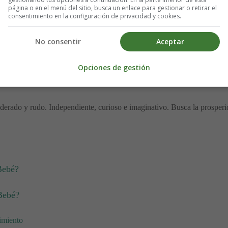
página o en el menú del sitio, busca un enlace para gestionar o retirar el
consentimiento en la configuración de privacidad y cookies.
No consentir
Aceptar
Opciones de gestión
“hermoso nacimiento”.
iderado y rudo. Independiente, curioso e imaginativo. Busca la prosperi
Bebé?
Bebé?
imiento