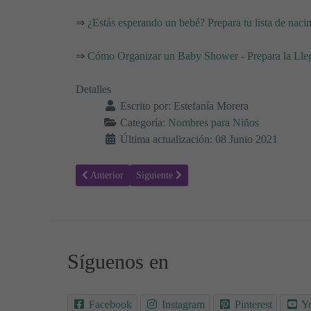
⇒
¿Estás esperando un bebé? Prepara tu lista de naci
⇒
Cómo Organizar un Baby Shower - Prepara la Lle
Detalles
Escrito por:
Estefanía Morera
Categoría:
Nombres para Niños
Última actualización: 08 Junio 2021
Artículo anterior: Koldo - Significado del nombre Koldo
Artículo siguiente: Jorge - Significado del 
Anterior
Siguiente
Síguenos en
Facebook
Instagram
Pinterest
Y