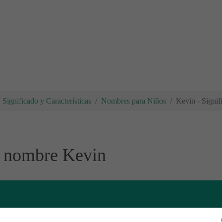
Significado y Características
Nombres para Niños
Kevin - Signi
l nombre Kevin