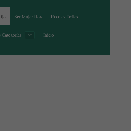
ijo
Ser Mujer Hoy
Recetas fáciles
s Categorías
Inicio