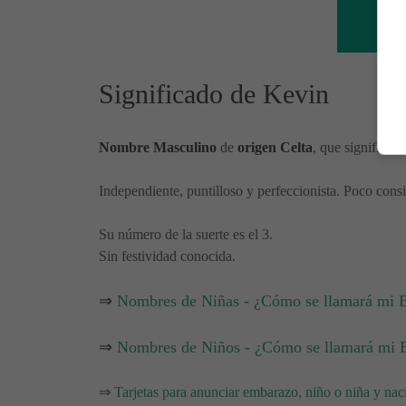
Significado de Kevin
Nombre Masculino
de
origen Celta
, que significa 
Independiente, puntilloso y perfeccionista. Poco cons
Su número de la suerte es el 3.
Sin festividad conocida.
⇒
Nombres de Niñas - ¿Cómo se llamará mi 
⇒
Nombres de Niños - ¿Cómo se llamará mi 
⇒
Tarjetas para anunciar embarazo, niño o niña y nac