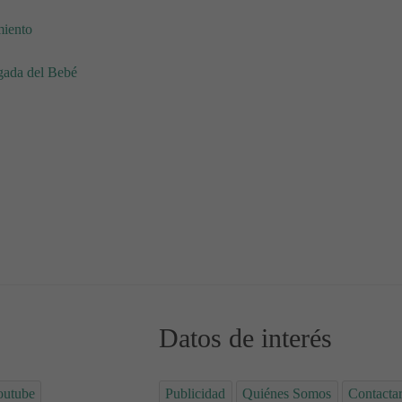
miento
gada del Bebé
nombre Jorge
Datos de interés
outube
Publicidad
Quiénes Somos
Contacta