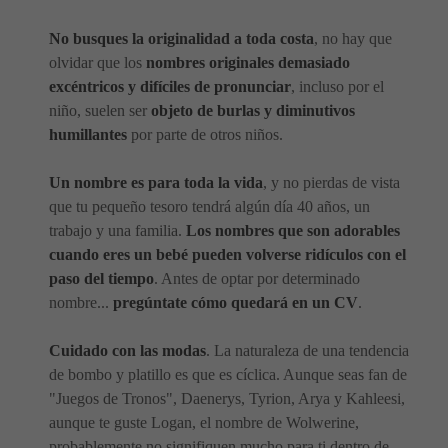
No busques la originalidad a toda costa
, no hay que
olvidar que los
nombres originales demasiado
excéntricos y difíciles de pronunciar
, incluso por el
niño, suelen ser
objeto de burlas y diminutivos
humillantes
por parte de otros niños.
Un nombre es para toda la vida
, y no pierdas de vista
que tu pequeño tesoro tendrá algún día 40 años, un
trabajo y una familia.
Los nombres que son adorables
cuando eres un bebé pueden volverse ridículos con el
paso del tiempo
. Antes de optar por determinado
nombre...
pregúntate cómo quedará en un CV
.
Cuidado con las modas
. La naturaleza de una tendencia
de bombo y platillo es que es cíclica. Aunque seas fan de
"Juegos de Tronos", Daenerys, Tyrion, Arya y Kahleesi,
aunque te guste Logan, el nombre de Wolwerine,
probablemente no signifiquen mucho para ti dentro de