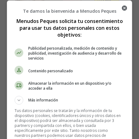
Te damos la bienvenida a Menudos Peques
"¿Y cómo lo vas a llamar? "Después de la vieja pregunta:
Menudos Peques solicita tu consentimiento
"¿Es una niña o un niño?, esto es lo que todo el mundo
para usar tus datos personales con estos
pregunta a una mujer embarazada cuyo embarazo es
objetivos:
evidente a primera vista. Si el nombre de su futuro bebé
es tan importante, es porque nombrar a su hijo es un acto
Publicidad personalizada, medición de contenido y
publicidad, investigación de audiencia y desarrollo de
simbólico fundamental, una de las decisiones más
servicios
importantes que tomará para su hijo.
Ponerle un
nombre a tu hijo significa darle desde el principio el
Contenido personalizado
estatus de persona, darle su lugar como miembro de
Almacenar la información en un dispositivo y/o
la sociedad
. De repente, no es cualquiera, es Mateo o
acceder a ella
Elisa. Después de la vida, éste es el primer regalo que le
harás a tu hijo, así que es mejor ser consciente de la
Más información
magnitud de esta decisión y hacer la elección correcta.
Tus datos personales se tratarán y la información de tu
dispositivo (cookies, identificadores únicos y otros datos en
el dispositivo) podrá ser almacenada y consultada por 3
El nombre de tu hijo le acompañará toda su vida,
partners y compartida con ellos, o bien usada
tendrá que decirlo y escucharlo un millón de veces,
en
específicamente por este sitio. Tanto nosotros como
nuestros partners podemos usar datos precisos de
la escuela y más adelante en su vida adulta. Elegir un