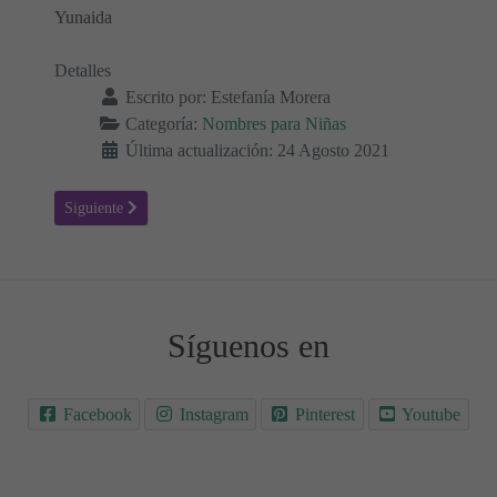
Yunaida
Detalles
Escrito por:
Estefanía Morera
Categoría:
Nombres para Niñas
Última actualización: 24 Agosto 2021
Artículo siguiente: Zulema - Significado del nombre Zulema
Siguiente
Síguenos en
Facebook
Instagram
Pinterest
Youtube