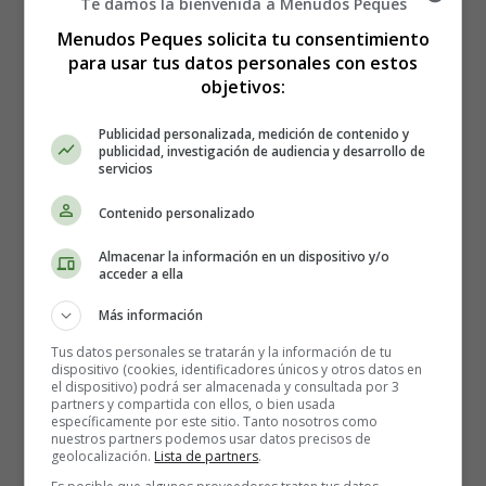
El naturalista inglés Charles Darwin fue el primer
Te damos la bienvenida a Menudos Peques
científico en sospechar, en 1877, el papel del olor del
Menudos Peques solicita tu consentimiento
pecho en las interacciones entre la madre y el bebé.
para usar tus datos personales con estos
Informó que a la edad de 32 días la cara de su hijo estaba
objetivos:
de cara al pecho de la madre a una distancia de 10 a 30
cm. Según él, esto podría explicarse por la capacidad del
Publicidad personalizada, medición de contenido y
publicidad, investigación de audiencia y desarrollo de
bebé para detectar el calor y el olor.
servicios
Estas intuiciones han sido confirmadas desde entonces
Contenido personalizado
por numerosos experimentos, incluyendo el trabajo de T.
Almacenar la información en un dispositivo y/o
Engen y L.P. Lipsitt, especialistas americanos en
acceder a ella
psicología infantil, sobre las características funcionales
del sistema olfativo del recién nacido.
Más información
Tus datos personales se tratarán y la información de tu
dispositivo (cookies, identificadores únicos y otros datos en
el dispositivo) podrá ser almacenada y consultada por 3
partners y compartida con ellos, o bien usada
específicamente por este sitio. Tanto nosotros como
nuestros partners podemos usar datos precisos de
geolocalización.
Lista de partners
.