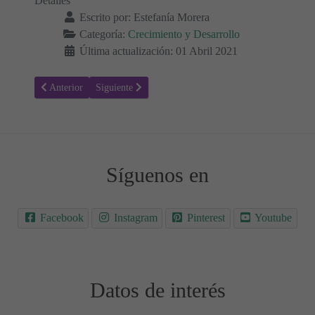
Detalles
Escrito por:
Estefanía Morera
Categoría:
Crecimiento y Desarrollo
Última actualización: 01 Abril 2021
Artículo anterior: Las principales etapas del desarrollo de la visión d
Artículo siguiente: Segundo mes del Bebé - Cambios y
Anterior
Siguiente
Síguenos en
Facebook
Instagram
Pinterest
Youtube
Datos de interés