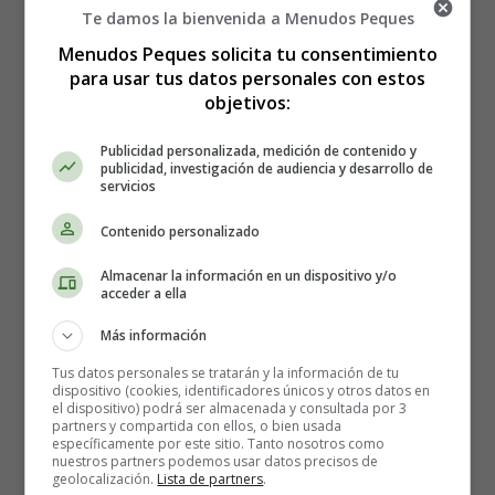
ansiedad y la depresión.
Te damos la bienvenida a Menudos Peques
Menudos Peques solicita tu consentimiento
El intestino, nuestro segundo
para usar tus datos personales con estos
objetivos:
cerebro
Publicidad personalizada, medición de contenido y
publicidad, investigación de audiencia y desarrollo de
El intestino es a menudo llamado el "segundo cerebro".
servicios
Y por una buena razón, ¡
200 millones de neuronas
Contenido personalizado
recubren nuestro tracto digestivo
!
Almacenar la información en un dispositivo y/o
También sabemos que nuestro intestino se comunica
acceder a ella
directamente con el cerebro a través del nervio vago, el
Más información
más largo del cuerpo humano. Por lo tanto, nuestro
cerebro procesa constantemente la información
Tus datos personales se tratarán y la información de tu
dispositivo (cookies, identificadores únicos y otros datos en
procedente del intestino.
el dispositivo) podrá ser almacenada y consultada por 3
partners y compartida con ellos, o bien usada
específicamente por este sitio. Tanto nosotros como
Además, la serotonina, también conocida como la
nuestros partners podemos usar datos precisos de
"hormona de la felicidad", es producida en un 95% por el
geolocalización.
Lista de partners
.