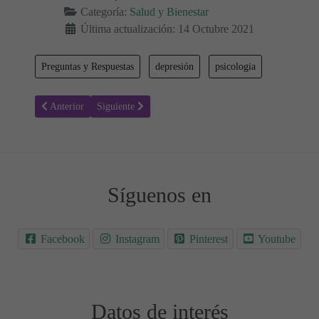
Categoría:
Salud y Bienestar
Última actualización: 14 Octubre 2021
Preguntas y Respuestas
depresión
psicologia
Artículo anterior: Cardio: ¿Cómo hacerlo en casa sin aparatos?
Artículo siguiente: Día Mundial de la Alimentación ¿Po
Anterior
Siguiente
Síguenos en
Facebook
Instagram
Pinterest
Youtube
Datos de interés