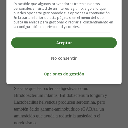
sistema digestivo. La serotonina desempeña un papel
Es posible que algunos proveedores traten tus datos
importante en la regulación del estado de ánimo, o del
personales en virtud de un interés legítimo, algo a lo que
puedes oponerte gestionando tus opciones a continuación.
sueño, y se ha comprobado que es deficiente en
En la parte inferior de esta página o en el menú del sitio,
personas con trastornos depresivos
. De hecho, los
busca un enlace para gestionar o retirar el consentimiento en
la configuración de privacidad y cookies.
fármacos antidepresivos más recetados, llamados
inhibidores selectivos de la recaptación de serotonina
(ISRS), se dirigen a la serotonina.
Aceptar
La microbiota, ¿la clave de la
No consentir
buena salud mental?
Opciones de gestión
Se sabe que las bacterias digestivas como
Bifidobacterium infantis, Bifidobacterium longum y
Lactobacillus helveticus producen serotonina, pero
también ácido gamma-aminobutírico (GABA), un
aminoácido que ayuda a reducir la ansiedad o el
nerviosismo.