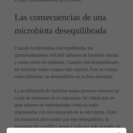
Las consecuencias de una
microbiota desequilibrada
Cuando la microbiota está equilibrada, los
aproximadamente 100.000 millones de bacterias buenas
y malas viven en simbiosis. Cuando está desequilibrado,
las bacterias malas ocupan más espacio. Esto se conoce
como disbiosis: un desequilibrio en la flora intestinal.
La proliferación de bacterias malas provoca entonces su
cuota de trastornos en el organismo. Se estima que un
gran número de enfermedades crónicas están
relacionadas con una alteración de la microbiota. Entre
los trastornos provocados por este desequilibrio, la
investigación científica destaca cada vez más el estrés, la