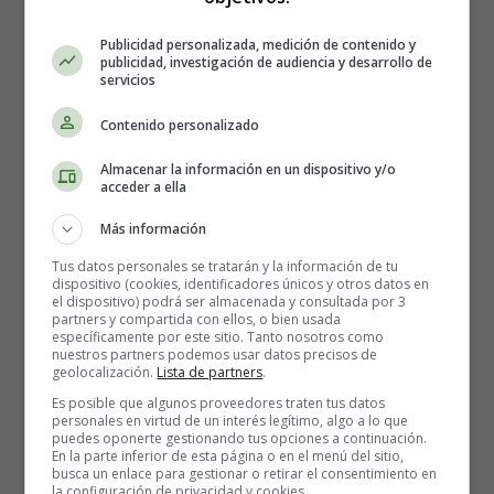
Publicidad personalizada, medición de contenido y
1️⃣ Oración
publicidad, investigación de audiencia y desarrollo de
servicios
Más tiempo para Dios.
Contenido personalizado
Almacenar la información en un dispositivo y/o
2️⃣ Ayuno
acceder a ella
Más información
Dominar los impulsos y ordenar la vida.
Tus datos personales se tratarán y la información de tu
dispositivo (cookies, identificadores únicos y otros datos en
3️⃣ Limosna
el dispositivo) podrá ser almacenada y consultada por 3
partners y compartida con ellos, o bien usada
específicamente por este sitio. Tanto nosotros como
nuestros partners podemos usar datos precisos de
Compartir con quien lo necesita.
geolocalización.
Lista de partners
.
Es posible que algunos proveedores traten tus datos
Este esquema está recogido en el Catecismo de la Iglesia
personales en virtud de un interés legítimo, algo a lo que
Católica (n. 1434).
puedes oponerte gestionando tus opciones a continuación.
En la parte inferior de esta página o en el menú del sitio,
busca un enlace para gestionar o retirar el consentimiento en
la configuración de privacidad y cookies.