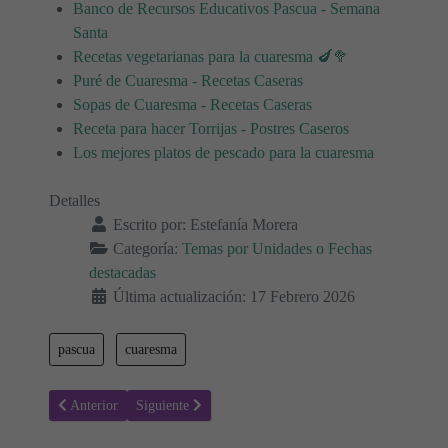
Banco de Recursos Educativos Pascua - Semana
Santa
Recetas vegetarianas para la cuaresma 🍆🥦
Puré de Cuaresma - Recetas Caseras
Sopas de Cuaresma - Recetas Caseras
Receta para hacer Torrijas - Postres Caseros
Los mejores platos de pescado para la cuaresma
Detalles
Escrito por:
Estefanía Morera
Categoría:
Temas por Unidades o Fechas
destacadas
Última actualización: 17 Febrero 2026
pascua
cuaresma
Artículo anterior: Día Internacional de la Felicidad 🤩 20 de marzo
Artículo siguiente: Cuaresma: Guía para un tiempo de 
Anterior
Siguiente