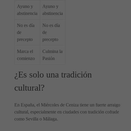
Ayuno y
Ayuno y
abstinencia
abstinencia
No es día
No es día
de
de
precepto
precepto
Marca el
Culmina la
comienzo
Pasión
¿Es solo una tradición
cultural?
En España, el Miércoles de Ceniza tiene un fuerte arraigo
cultural, especialmente en ciudades con tradición cofrade
como Sevilla o Málaga.