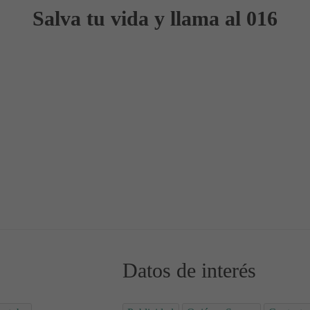
Salva tu vida y llama al 016
la prevención 12
tividades para la prevención 10
Datos de interés