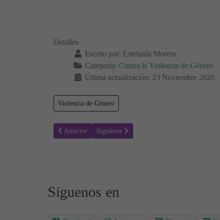
Detalles
Escrito por:
Estefanía Morera
Categoría:
Contra la Violencia de Género
Última actualización: 23 Noviembre 2020
Violencia de Género
Artículo anterior: Violencia de género - Actividades para 
Artículo siguiente: Violencia de género - Ac
Anterior
Siguiente
Síguenos en