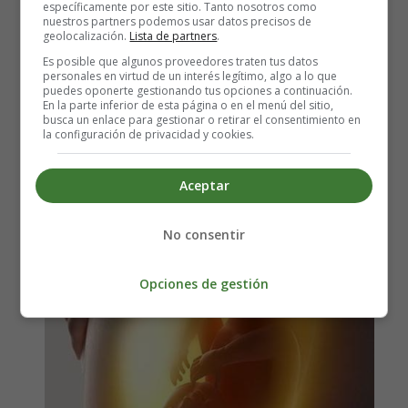
específicamente por este sitio. Tanto nosotros como
nuestros partners podemos usar datos precisos de
geolocalización.
Lista de partners
.
Es posible que algunos proveedores traten tus datos
🤰🏻 ¿Cómo se calcula el
personales en virtud de un interés legítimo, algo a lo que
puedes oponerte gestionando tus opciones a continuación.
En la parte inferior de esta página o en el menú del sitio,
Peso del Bebé durante el
busca un enlace para gestionar o retirar el consentimiento en
la configuración de privacidad y cookies.
Embarazo?
Aceptar
No consentir
Opciones de gestión