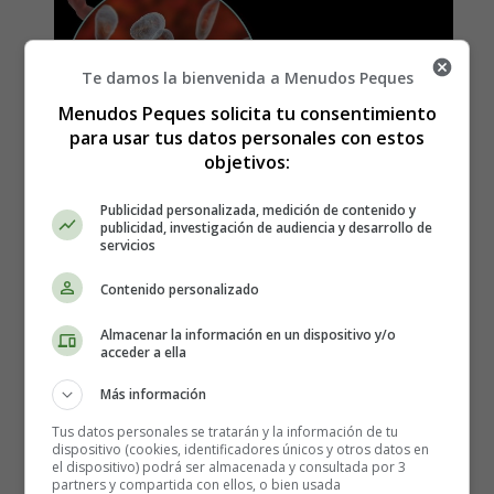
Te damos la bienvenida a Menudos Peques
Menudos Peques solicita tu consentimiento
para usar tus datos personales con estos
objetivos:
Publicidad personalizada, medición de contenido y
publicidad, investigación de audiencia y desarrollo de
servicios
Detalles
Contenido personalizado
Escrito por:
Estefanía Morera
Categoría:
Salud y Cuidados durante el
Almacenar la información en un dispositivo y/o
acceder a ella
embarazo
Última actualización: 10 Julio 2021
Más información
Tus datos personales se tratarán y la información de tu
Leer más: ¿Cómo evitar la toxoplasmosis durante
dispositivo (cookies, identificadores únicos y otros datos en
el dispositivo) podrá ser almacenada y consultada por 3
el embarazo?
partners y compartida con ellos, o bien usada