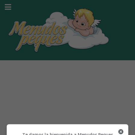
Te damos la bienvenida a Menudos Peques