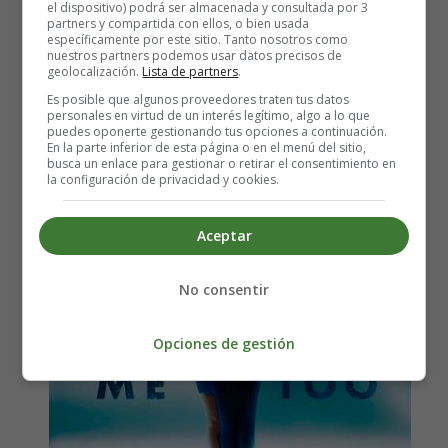
el dispositivo) podrá ser almacenada y consultada por 3
partners y compartida con ellos, o bien usada
específicamente por este sitio. Tanto nosotros como
nuestros partners podemos usar datos precisos de
Letra de la canción Me too,
geolocalización.
Lista de partners
.
Es posible que algunos proveedores traten tus datos
de Meghan Trainor
personales en virtud de un interés legítimo, algo a lo que
puedes oponerte gestionando tus opciones a continuación.
En la parte inferior de esta página o en el menú del sitio,
busca un enlace para gestionar o retirar el consentimiento en
la configuración de privacidad y cookies.
Aceptar
No consentir
Opciones de gestión