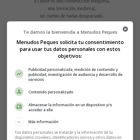
El amor es una construcción burguesa,
una invención medieval,
un cuento de hadas desquiciado.
¡Nunca más! ¡Nunca más!
¡Nunca más volver a creer en una fantasía tan delirante!
Te damos la bienvenida a Menudos Peques
Menudos Peques solicita tu consentimiento
Fiesta en el infierno,
para usar tus datos personales con estos
celebran la degradación de otro corazón,
objetivos:
la desilusión de un primer amor
que se convirtió en te odio.
Publicidad personalizada, medición de contenido y
publicidad, investigación de audiencia y desarrollo de
servicios
Detalles
Escrito por:
Estefanía Morera
Contenido personalizado
Categoría:
Otros Cantantes
Almacenar la información en un dispositivo y/o
Última actualización: 25 Julio 2016
acceder a ella
Más información
Leer más: Letra de la canción Fiesta en el infierno,
de Fangoria
Tus datos personales se tratarán y la información de tu
dispositivo (cookies, identificadores únicos y otros datos en