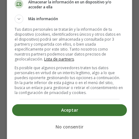
Almacenar la información en un dispositivo y/o
acceder a ella
Uhhhh, Is the world still spinning around, spinning
Más información
around
Uhhhh, I don't feel like coming down
Tus datos personales se tratarán y la información de tu
dispositivo (cookies, identificadores únicos y otros datos en
el dispositivo) podrá ser almacenada y consultada por 3
It's in your eyes
partners y compartida con ellos, o bien usada
específicamente por este sitio. Tanto nosotros como
I can tell what your thinking
nuestros partners podemos usar datos precisos de
My heart is sinking too
geolocalización.
Lista de partners
.
It's no surprise
Es posible que algunos proveedores traten tus datos
personales en virtud de un interés legítimo, algo a lo que
I've been watching you lately
puedes oponerte gestionando tus opciones a continuación.
I want to make it with you
En la parte inferior de esta página o en el menú del sitio,
busca un enlace para gestionar o retirar el consentimiento en
la configuración de privacidad y cookies.
Detalles
Escrito por:
Estefanía Morera
Aceptar
Categoría:
Kylie Minogue
Última actualización: 16 May 2012
No consentir
Leer más: In your eyes - Kylie Minogue, Letra y