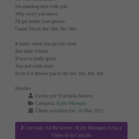
I'm standing here with you
Why won't you move
I'll get inside your groove
Cause I'm on fire, fire, fire, fire.
It hurts, when you get too close
But baby it hurts
If love is really good
You just want more
Even if it throws you to the fire, fire, fire, fire.
Detalles
Escrito por:
Estefanía Morera
Categoría:
Kylie Minogue
Última actualización: 16 May 2012
Leer más: All the lovers - Kylie Minogue, Letra y
Vídeo de la Canción