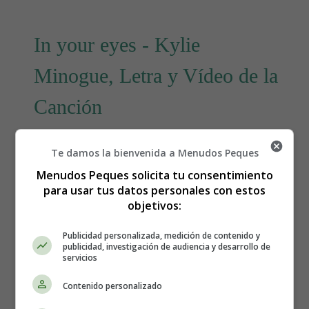
In your eyes - Kylie
Minogue, Letra y Vídeo de la
Canción
Letra y Vídeo de la canción
Te damos la bienvenida a Menudos Peques
Menudos Peques solicita tu consentimiento
In your eyes, de Kylie
para usar tus datos personales con estos
objetivos:
Minogue
Publicidad personalizada, medición de contenido y
publicidad, investigación de audiencia y desarrollo de
What on earth am I meant to do
servicios
In this crowded place there is only you
Contenido personalizado
Was gonna to leave now I have to stay
You have taken my breath away