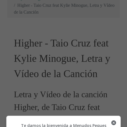
Higher - Taio Cruz feat Kylie Minogue, Letra y Vídeo
de la Canción
Higher - Taio Cruz feat
Kylie Minogue, Letra y
Vídeo de la Canción
Letra y Vídeo de la canción
Higher, de Taio Cruz feat
Kylie Minogue
Te damos la bienvenida a Menudos Peques