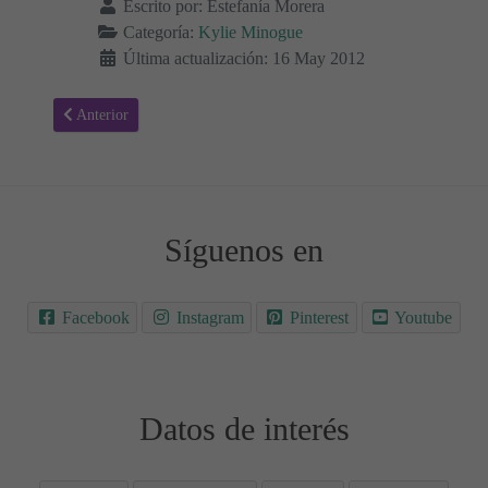
Escrito por:
Estefanía Morera
Categoría:
Kylie Minogue
Última actualización: 16 May 2012
Artículo anterior: Get outta my way - Kylie Minogue, Letra y Vídeo
Anterior
Síguenos en
Facebook
Instagram
Pinterest
Youtube
Datos de interés