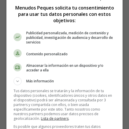
Menudos Peques solicita tu consentimiento
Now I know how to get down on the floor, floor
para usar tus datos personales con estos
Experienced in moves you can't ignore, ignore
objetivos:
There's something 'bout this beat that's got me hooked,
hooked
Publicidad personalizada, medición de contenido y
Come over here and take a closer look, look
publicidad, investigación de audiencia y desarrollo de
servicios
'Cause I can't get enough, I can't get enough
Contenido personalizado
I can't stay on the ground
Ohhh, I can't get enough, I can't get enough
Almacenar la información en un dispositivo y/o
acceder a ella
This is taking me now
Más información
It's taking me higher, higher
Tus datos personales se tratarán y la información de tu
Higher off the ground
(x2)
dispositivo (cookies, identificadores únicos y otros datos en
el dispositivo) podrá ser almacenada y consultada por 3
partners y compartida con ellos, o bien usada
I do this just for kicks, just for the thrill, thrill
específicamente por este sitio. Tanto nosotros como
I got this high without taking a pill, pill
nuestros partners podemos usar datos precisos de
geolocalización.
Lista de partners
.
This groove has got me way over the sun, sun
Es posible que algunos proveedores traten tus datos
I'm dancing like I am the only one, one