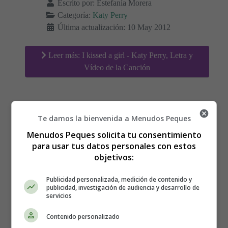
Escrito por:
Estefanía Morera
Categoría:
Katy Perry
Última actualización: 10 May 2012
Leer más: I kissed a girl - Katy Perry, Letra y
Vídeo de la Canción
California girls - Katy Perry,
Te damos la bienvenida a Menudos Peques
Menudos Peques solicita tu consentimiento
Letra y Vídeo de la Canción
para usar tus datos personales con estos
objetivos:
Letra y Vídeo de la canción
Publicidad personalizada, medición de contenido y
publicidad, investigación de audiencia y desarrollo de
California girls, de Katy
servicios
Contenido personalizado
Perry