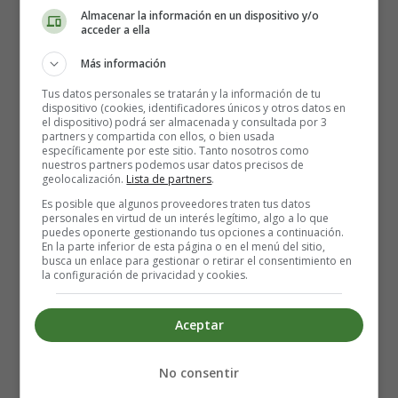
Almacenar la información en un dispositivo y/o
acceder a ella
Más información
Greetings loved ones, lets take a journey
Tus datos personales se tratarán y la información de tu
dispositivo (cookies, identificadores únicos y otros datos en
el dispositivo) podrá ser almacenada y consultada por 3
partners y compartida con ellos, o bien usada
específicamente por este sitio. Tanto nosotros como
nuestros partners podemos usar datos precisos de
I know a place
geolocalización.
Lista de partners
.
Where the grass is really greener
Es posible que algunos proveedores traten tus datos
Warm, wet and wild
personales en virtud de un interés legítimo, algo a lo que
puedes oponerte gestionando tus opciones a continuación.
There must be something in the water
En la parte inferior de esta página o en el menú del sitio,
Sippin' gin and juice
busca un enlace para gestionar o retirar el consentimiento en
la configuración de privacidad y cookies.
Laying underneath the palm trees
The boys, break their necks
Try'na to creep a little sneak peek
Aceptar
Detalles
No consentir
Escrito por:
Estefanía Morera