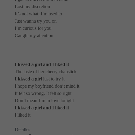
Lost my discretion
It’s not what, I’m used to
Just wanna try you on
I’m curious for you
Caught my attention
I kissed a girl and I liked it
The taste of her cherry chapstick
I kissed a girl
just to try it
I hope my boyfriend don’t mind it
It felt so wrong, It felt so right
Don’t mean I’m in love tonight
I kissed a girl and I liked it
I liked it
Detalles