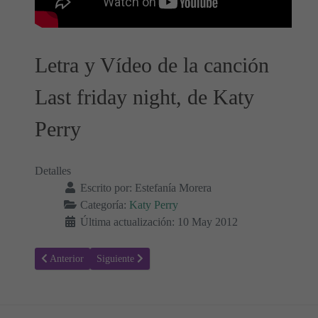
Letra y Vídeo de la canción
Last friday night, de Katy
Perry
Detalles
Escrito por:
Estefanía Morera
Categoría:
Katy Perry
Última actualización: 10 May 2012
Artículo anterior: Hot N cold - Katy Perry, Letra y Vídeo de la Canc
Artículo siguiente: Firework - Katy Perry, Letra y Víd
Anterior
Siguiente