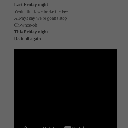
Last Friday night
Yeah I think we broke the law
Always say we're gonna stop
Oh-whoa-oh
This Friday night
Do it all again