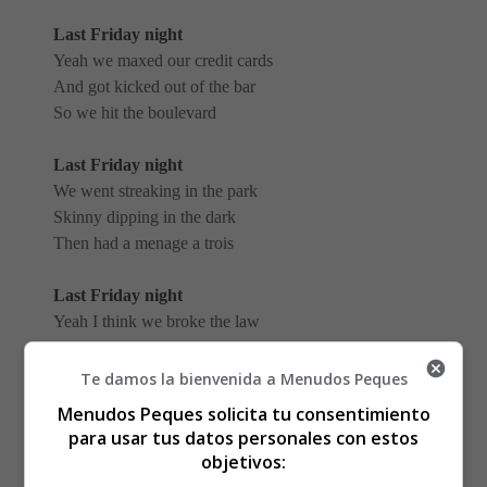
Last Friday night
Yeah we maxed our credit cards
And got kicked out of the bar
So we hit the boulevard
Last Friday night
We went streaking in the park
Skinny dipping in the dark
Then had a menage a trois
Last Friday night
Yeah I think we broke the law
Always say we're gonna stop-op
Whoa-oh-oah
Te damos la bienvenida a Menudos Peques
Menudos Peques solicita tu consentimiento
This Friday night, do it all again
(x2)
para usar tus datos personales con estos
objetivos:
Trying to connect the dots