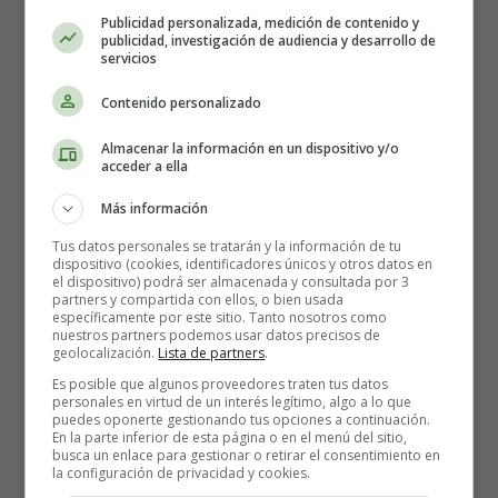
Don't know what to tell my boss
Publicidad personalizada, medición de contenido y
publicidad, investigación de audiencia y desarrollo de
Think the city towed my car
servicios
Chandelier is on the floor
With my favorite party dress
Contenido personalizado
Warrants out for my arrest
Almacenar la información en un dispositivo y/o
Think I need a ginger ale
acceder a ella
That was such an epic fail
Más información
Pictures of last night
Tus datos personales se tratarán y la información de tu
Ended up online, I'm screwed
dispositivo (cookies, identificadores únicos y otros datos en
el dispositivo) podrá ser almacenada y consultada por 3
Oh well
partners y compartida con ellos, o bien usada
It's a blacked out blur
específicamente por este sitio. Tanto nosotros como
nuestros partners podemos usar datos precisos de
But I'm pretty sure it ruled
geolocalización.
Lista de partners
.
Damn
Es posible que algunos proveedores traten tus datos
personales en virtud de un interés legítimo, algo a lo que
Last Friday night
puedes oponerte gestionando tus opciones a continuación.
En la parte inferior de esta página o en el menú del sitio,
Yeah we danced on table tops
busca un enlace para gestionar o retirar el consentimiento en
And we took too many shots
la configuración de privacidad y cookies.
Think we kissed but I forgot