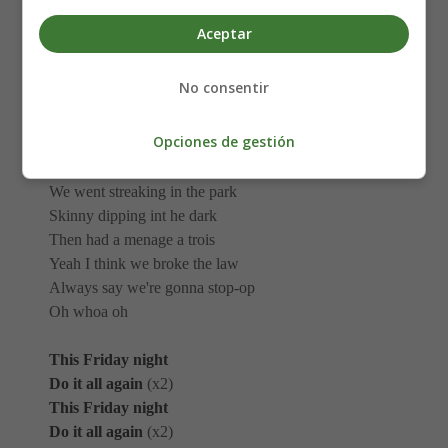
Aceptar
Last Friday night
Yeah we maxed our credits card
No consentir
And got kicked out of the bars
So we hit the boulevards
Opciones de gestión
Last Friday night
We went streaking in the park
Skinny dipping int he dark
Then had a menage a trois
Yeah I think we broke the law
Always say we're gonna stop-op
Oh whoa oh
This Friday night
Do it all again
(x2)
This Friday night
Do it all again
(x2)