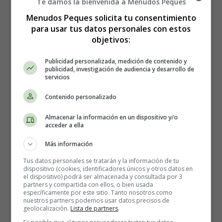
Te damos la bienvenida a Menudos Peques
Menudos Peques solicita tu consentimiento
Baby, you're a firework
para usar tus datos personales con estos
Come on, let your colors burst
objetivos:
Make 'em go, oh oh oh
You're gonna leave 'em falling down oh oh
Publicidad personalizada, medición de contenido y
publicidad, investigación de audiencia y desarrollo de
You don't have to feel like a waste of space
servicios
You're original, cannot be replaced
Contenido personalizado
If you only knew what the future holds
After a hurricane comes a rainbow
Almacenar la información en un dispositivo y/o
acceder a ella
Maybe you're reason why all the doors are closed
Más información
So you could open one that leads you to the perfect road
Like a lightning bolt, your heart will blow
Tus datos personales se tratarán y la información de tu
dispositivo (cookies, identificadores únicos y otros datos en
And when it's time, you'll know
el dispositivo) podrá ser almacenada y consultada por 3
partners y compartida con ellos, o bien usada
específicamente por este sitio. Tanto nosotros como
You just gotta ignite the light and let it shine
nuestros partners podemos usar datos precisos de
Just own the night like the 4th of July
geolocalización.
Lista de partners
.