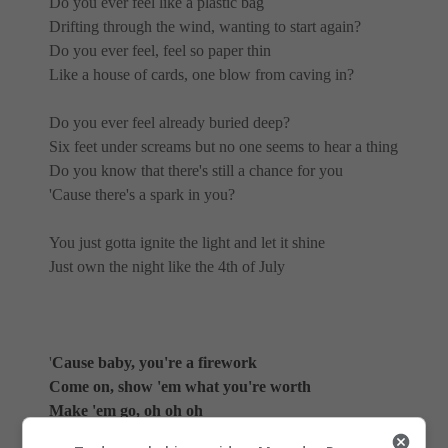
Do you ever feel like a plastic bag
Drifting through the wind, wanting to start again?
Do you ever feel, feel so paper thin
Like a house of cards, one blow from caving in?
Do you ever feel already buried deep?
Six feet under screams but no one seems to hear a thing
Do you know that there's still a chance for you
'Cause there's a spark in you?
You just gotta ignite the light and let it shine
Just own the night like the 4th of July
'
Cause baby, you're a firework
Come on, show 'em what you're worth
Make 'em go, oh oh oh
As you shoot across the sky ey ey