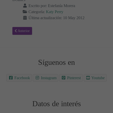
Escrito por:
Estefanía Morera
Categoría:
Katy Perry
Última actualización: 10 May 2012
Artículo anterior: Last friday night - Katy Perry, Letra y Vídeo de l
Anterior
Síguenos en
Facebook
Instagram
Pinterest
Youtube
Datos de interés