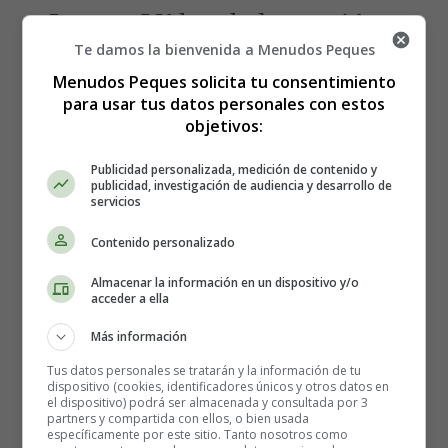
Letra y Vídeo de la canción
Te damos la bienvenida a Menudos Peques
Santa Claus is comingo to
Menudos Peques solicita tu consentimiento
para usar tus datos personales con estos
town, de Justin Bieber
objetivos:
Publicidad personalizada, medición de contenido y
publicidad, investigación de audiencia y desarrollo de
You better watch out, you better not cry
servicios
Better not pout, I'm telling you why
Contenido personalizado
Santa Claus is coming to town
Almacenar la información en un dispositivo y/o
He's making a list, he's checking it twice;
acceder a ella
He's gonna find out, who's naughty and nice
Más información
Santa Claus is coming to town
Tus datos personales se tratarán y la información de tu
dispositivo (cookies, identificadores únicos y otros datos en
He sees you when you're sleeping
el dispositivo) podrá ser almacenada y consultada por 3
He knows when you're awake
partners y compartida con ellos, o bien usada
específicamente por este sitio. Tanto nosotros como
He knows when you've been bad or good