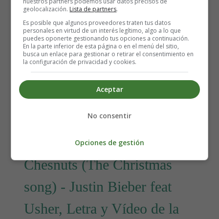
nuestros partners podemos usar datos precisos de
So be good for goodness sake!
geolocalización.
Lista de partners
.
Es posible que algunos proveedores traten tus datos
Detalles
personales en virtud de un interés legítimo, algo a lo que
puedes oponerte gestionando tus opciones a continuación.
Escrito por:
Estefanía Morera
En la parte inferior de esta página o en el menú del sitio,
Categoría:
Justin Bieber
busca un enlace para gestionar o retirar el consentimiento en
la configuración de privacidad y cookies.
Última actualización: 13 May 2012
Aceptar
Leer más: Santa Claus is coming to town - Justin
Bieber (BSO Arthur Christmas), Letra y Vídeo de la
Canción
No consentir
Opciones de gestión
Chesnuts (The Christmas
song) - Justin Bieber feat
Usher, Letra y Vídeo de la