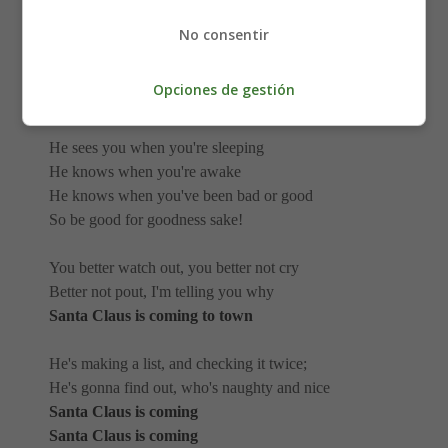
Wheh you let all your problems go
And you know, it's just..."
No consentir
Shake it, shake it, baby!
Opciones de gestión
Shake it, shake it, baby! Ooooh doo doo... (x2)
He sees you when you're sleeping
He knows when you're awake
He knows when you've been bad or good
So be good for goodness sake!
You better watch out, you better not cry
Better not pout, I'm telling you why
Santa Claus is coming to town
He's making a list, and checking it twice;
He's gonna find out, who's naughty and nice
Santa Claus is coming
Santa Claus is coming