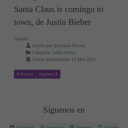
Santa Claus is comingo to
town, de Justin Bieber
Detalles
Escrito por:
Estefanía Morera
Categoría:
Justin Bieber
Última actualización: 13 May 2012
Artículo anterior: Sorry - Justin Bieber, Letra y Vídeo de la Canción
Artículo siguiente: Chesnuts (The Christmas song) - Ju
Anterior
Siguiente
Síguenos en
Facebook
Instagram
Pinterest
Youtube