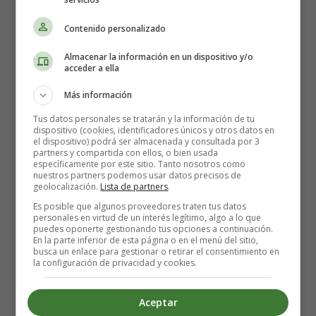
You better watch out, you better not cry
Contenido personalizado
Better not pout, I'm telling you why
Santa Claus is coming to town (x2)
Almacenar la información en un dispositivo y/o
acceder a ella
He's making a list, and checking it twice;
Más información
He's gonna find out, who's naughty and nice
Santa Claus is coming to town
Tus datos personales se tratarán y la información de tu
dispositivo (cookies, identificadores únicos y otros datos en
el dispositivo) podrá ser almacenada y consultada por 3
He sees you when you're sleeping
partners y compartida con ellos, o bien usada
específicamente por este sitio. Tanto nosotros como
He knows when you're awake
nuestros partners podemos usar datos precisos de
He knows when you've been bad or good
geolocalización.
Lista de partners
.
So be good for goodness sake!
Es posible que algunos proveedores traten tus datos
personales en virtud de un interés legítimo, algo a lo que
puedes oponerte gestionando tus opciones a continuación.
You better watch out, you better not cry
En la parte inferior de esta página o en el menú del sitio,
Better not pout, I'm telling you why
busca un enlace para gestionar o retirar el consentimiento en
la configuración de privacidad y cookies.
Santa Claus is coming to town
"So it's sad time of the year
Aceptar