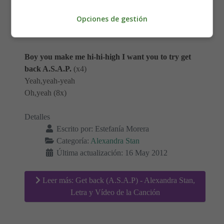
And see my se-se-se-se sexy bikinis won't drop
Opciones de gestión
Tic -Tak Toe go play me nonstop
Tonight I'll make you mine
Boy you make me hi-hi-high I want you to try get
back A.S.A.P.
(x4)
Yeah,yeah-yeah
Oh,yeah (8x)
Detalles
Escrito por:
Estefanía Morera
Categoría:
Alexandra Stan
Última actualización: 16 May 2012
Leer más: Get back (A.S.A.P) - Alexandra Stan,
Letra y Vídeo de la Canción