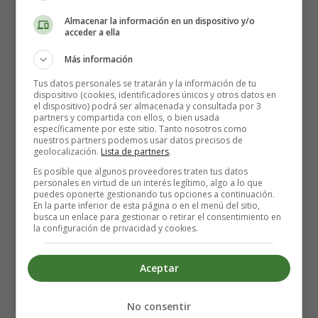
Get back (A.S.A.P) -
Almacenar la información en un dispositivo y/o
acceder a ella
Alexandra Stan, Letra y
Más información
Vídeo de la Canción
Tus datos personales se tratarán y la información de tu
dispositivo (cookies, identificadores únicos y otros datos en
el dispositivo) podrá ser almacenada y consultada por 3
Letra y Vídeo de la canción
partners y compartida con ellos, o bien usada
específicamente por este sitio. Tanto nosotros como
nuestros partners podemos usar datos precisos de
Mr. Saxobeat, de Alexandra
geolocalización.
Lista de partners
.
Es posible que algunos proveedores traten tus datos
Stan
personales en virtud de un interés legítimo, algo a lo que
puedes oponerte gestionando tus opciones a continuación.
En la parte inferior de esta página o en el menú del sitio,
busca un enlace para gestionar o retirar el consentimiento en
la configuración de privacidad y cookies.
Yeah,yeah-yeah
Oh,yeah (4x)
Baby, dance with me and feel the waves, feel the waves,
Aceptar
oh oh
Baby come with me, fall into place, fall in place
No consentir
You will want, wa-wa-wa want speaking is no time