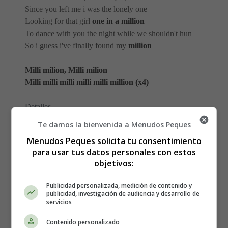
Since you left me i was the lonely one
Looking for that girl
one in a million
To dance with you the night while we shouldn't hun
So i guess i've finally found my
million
Milli milion, Milli milion
Milli milli milli milli milli million (x4)
Detalles
Escrito por:
Estefanía Morera
Te damos la bienvenida a Menudos Peques
Categoría:
Alexandra Stan
Menudos Peques solicita tu consentimiento
Última actualización: 16 May 2012
para usar tus datos personales con estos
objetivos:
Leer más: 1.000.000 - Alexandra Stan feat
Carlprit, Letra y Vídeo de la Canción
Publicidad personalizada, medición de contenido y
publicidad, investigación de audiencia y desarrollo de
servicios
Contenido personalizado