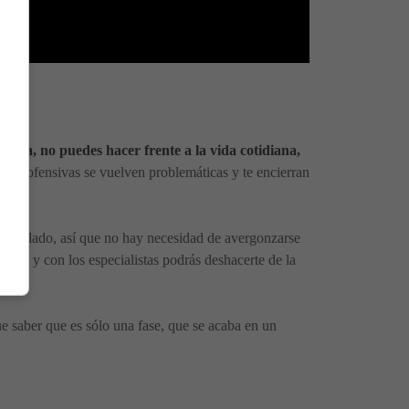
sada, no puedes hacer frente a la vida cotidiana,
te inofensivas se vuelven problemáticas y te encierran
so aislado, así que no hay necesidad de avergonzarse
emás y con los especialistas podrás deshacerte de la
ue saber que es sólo una fase, que se acaba en un