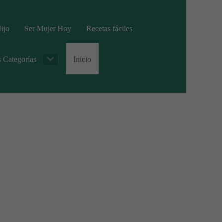
ijo
Ser Mujer Hoy
Recetas fáciles
s Categorías
Inicio