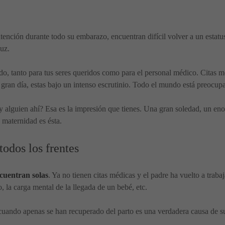
tención durante todo su embarazo, encuentran difícil volver a un estat
luz.
, tanto para tus seres queridos como para el personal médico. Citas méd
ran día, estas bajo un intenso escrutinio. Todo el mundo está preocupad
ay alguien ahí? Esa es la impresión que tienes. Una gran soledad, un eno
 maternidad es ésta.
todos los frentes
ncuentran solas
. Ya no tienen citas médicas y el padre ha vuelto a trab
, la carga mental de la llegada de un bebé, etc.
s cuando apenas se han recuperado del parto es una verdadera causa de s