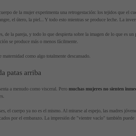
cuerpo de la mujer experimenta una retrogestación: los tejidos que el 
ngre, el útero, la piel... Y todo esto mientras se produce leche. La inve
s, de la pareja, y todo lo que despierta sobre la imagen de lo que es un
ación se produce más o menos fácilmente.
 de maternidad como algo totalmente descansado.
da patas arriba
esenta a menudo como visceral. Pero
muchas mujeres no sienten inme
es.
, el cuerpo ya no es el mismo. Al mirarse al espejo, las madres jóvene
ovocados por el embarazo. La impresión de "vientre vacío" también pued