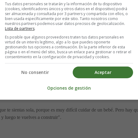
Tus datos personales se tratarán y la información de tu dispositivo
(cookies, identificadores únicos y otros datos en el dispositivo) podrá
ser almacenada y consultada por 3 partners y compartida con ellos, o
bien usada específicamente por este sitio. Tanto nosotros como
nuestros partners podemos usar datos precisos de geolocalización.
Lista de partners
.
a depresión posparto
Es posible que algunos proveedores traten tus datos personales en
virtud de un interés legítimo, algo a lo que puedes oponerte
gestionando tus opciones a continuación. En la parte inferior de esta
a tomar un giro diferente.
El bebé no duerme toda la noche, estás can
página o en el menú del sitio, busca un enlace para gestionar o retirar el
consentimiento en la configuración de privacidad y cookies.
la mesa puede parecer imposible.
Poco a poco, situaciones inicialmen
 tomarse a la ligera, puede aliviarse y tratarse con ayuda.
No consentir
Aceptar
a condición y del hecho de que el baby blues no es raro. No eres un ca
Opciones de gestión
e te sugerirá que busques ayuda psicológica. Hablando de ello con los d
ue te sientas sola, porque es muy difícil cuidar de un bebé. Pero hay q
 luego te vuelves a construir".