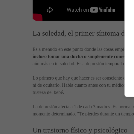
La soledad, el primer síntoma de l
Es a menudo en este punto donde las cosas empiezan 
incluso tomar una ducha o simplemente comer en 
aún más en tu soledad. Esta depresión temporal no debe
Lo primero que hay que hacer es ser consciente de est
ni de ocultarlo. Habla cuanto antes con tu médico, qu
tristeza del bebé.
La depresión afecta a 1 de cada 3 madres. Es normal q
momento determinado. "Te pierdes durante un tiempo y
Un trastorno físico y psicológico