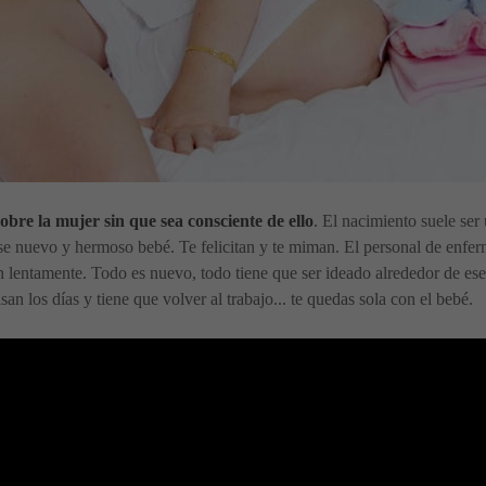
sobre la mujer sin que sea consciente de ello
. El nacimiento suele ser
se nuevo y hermoso bebé. Te felicitan y te miman. El personal de enferm
man lentamente. Todo es nuevo, todo tiene que ser ideado alrededor de es
san los días y tiene que volver al trabajo... te quedas sola con el bebé.