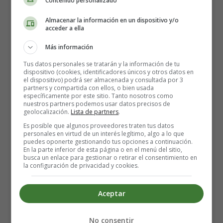
Contenido personalizado
Almacenar la información en un dispositivo y/o
250 gramos de harina
acceder a ella
250 gramos de cerveza rubia muy fría
Una pizca de sal
Más información
Tus datos personales se tratarán y la información de tu
También
dispositivo (cookies, identificadores únicos y otros datos en
el dispositivo) podrá ser almacenada y consultada por 3
partners y compartida con ellos, o bien usada
1 calabacín
específicamente por este sitio. Tanto nosotros como
nuestros partners podemos usar datos precisos de
50 gramos de queso ricotta
geolocalización.
Lista de partners
.
Aceite
Es posible que algunos proveedores traten tus datos
personales en virtud de un interés legítimo, algo a lo que
puedes oponerte gestionando tus opciones a continuación.
Elaboración de los Calabacines
En la parte inferior de esta página o en el menú del sitio,
busca un enlace para gestionar o retirar el consentimiento en
empanados con parmesano al horno:
la configuración de privacidad y cookies.
En primer lugar, preparar la masa: en un bol, verter la
Aceptar
harina la sal y mezclar bien.
No consentir