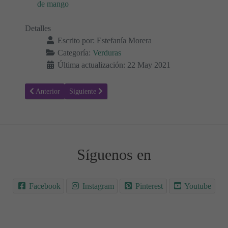
de mango
Detalles
Escrito por:
Estefanía Morera
Categoría:
Verduras
Última actualización: 22 May 2021
Artículo anterior: Receta para hacer Escalopes de berenjena rellenos
Artículo siguiente: Champiñones asados rellenos con ric
Anterior
Siguiente
Síguenos en
Facebook
Instagram
Pinterest
Youtube