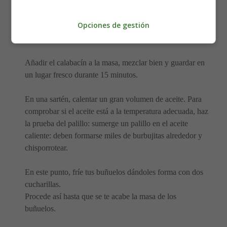
Añadir la cerveza fría y mezclar bien con un tenedor.
Opciones de gestión
En otro bol, rallar finamente el calabacín, añadir la ricotta
y mezclar bien.
Añadir el calabacín a la masa, mezclar bien y guardar en
un lugar fresco durante 15 minutos.
En una sartén, calentar un gran volumen de aceite. Para
comprobar si el aceite está a la temperatura adecuada, haz
la prueba del palillo: sumerge un palillo en el aceite
caliente: deben formarse miles de burbujitas alrededor y
chisporrotear.
En este punto, fríe tus buñuelos dándoles forma con dos
cucharillas.
Procede así hasta que se te acabe la masa de los
buñuelos.