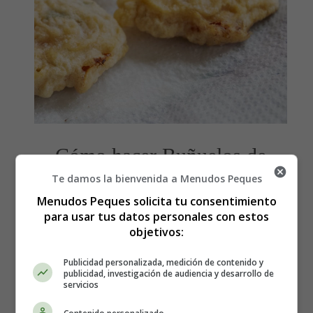
Cómo hacer Buñuelos de
Te damos la bienvenida a Menudos Peques
calabacín y ricotta - Recetas
Menudos Peques solicita tu consentimiento
Caseras
para usar tus datos personales con estos
objetivos:
Los ingredientes que necesitas:
Publicidad personalizada, medición de contenido y
publicidad, investigación de audiencia y desarrollo de
servicios
Para el rebozado