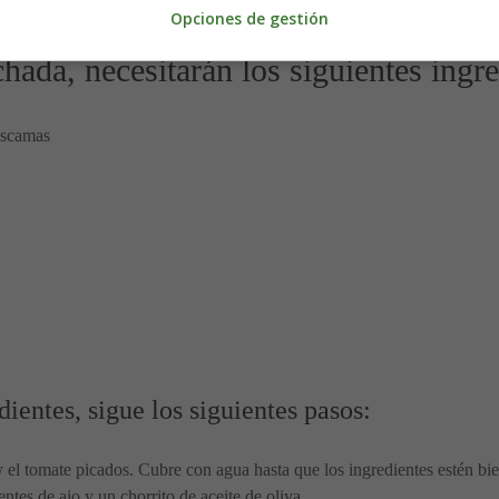
el
mojo verde o mojo de cilantro
.
Opciones de gestión
chada, necesitarán los siguientes ingre
 escamas
ientes, sigue los siguientes pasos:
y el tomate picados. Cubre con agua hasta que los ingredientes estén bie
entes de ajo y un chorrito de aceite de oliva.