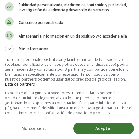
Publicidad personalizada, medición de contenido y publicidad,
investigación de audiencia y desarrollo de servicios
edientes necesarios. El protagonista de este plato es la vieja, un pesca
ue la vieja sea fresca
y recién comprada para poder disfrutar de su sab
Contenido personalizado
Almacenar la información en un dispositivo y/o acceder a ella
o rojo, ajo, perejil, sal, azafrán y aceite de oliva virgen extra. Estos i
Más información
o es cocinar la vieja en el caldo aromático que has preparado. Para ello,
Tus datos personales se tratarán y la información de tu dispositivo
(cookies, identificadores únicos y otros datos en el dispositivo) podrá
sto, el azafrán, el perejil picado, los dientes de ajo y un chorrito de a
ser almacenada y consultada por 3 partners y compartida con ellos, o
bien usada específicamente por este sitio. Tanto nosotros como
nuestros partners podemos usar datos precisos de geolocalización.
Lista de partners
.
a que esto depende del tamaño del pescado y de la intensidad del fuego.
Es posible que algunos proveedores traten tus datos personales en
o quedará crudo y no se podrá disfrutar de su sabor. Por esta razón, es 
virtud de un interés legítimo, algo a lo que puedes oponerte
gestionando tus opciones a continuación. En la parte inferior de esta
página o en el menú del sitio, busca un enlace para gestionar o retirar el
consentimiento en la configuración de privacidad y cookies.
s arrugadas y el mojo. Las
papas arrugadas
son un acompañamiento típi
 salsa picante llamada
mojo rojo o mojo picón
. Para hacer el mojo, nec
No consentir
Aceptar
n una batidora y tendrás una salsa deliciosa para acompañar tus papas 