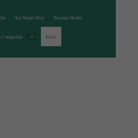
ijo
Ser Mujer Hoy
Recetas fáciles
s Categorías
Inicio