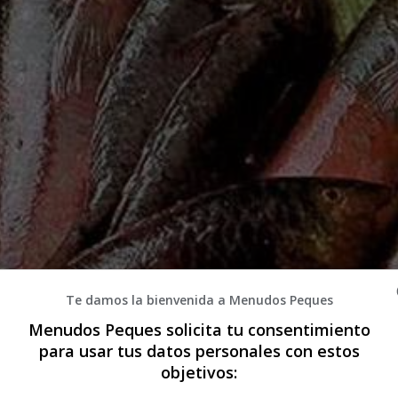
Te damos la bienvenida a Menudos Peques
Menudos Peques solicita tu consentimiento
para usar tus datos personales con estos
objetivos:
entativos de la
gastronomía canaria
. Se trata de una preparación de p
a. A continuación, te explicamos cómo preparar esta deliciosa receta.