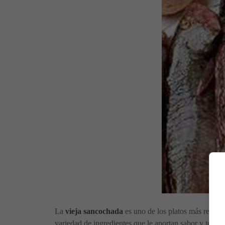
La
vieja sancochada
es uno de los platos más repres
variedad de ingredientes que le aportan sabor y textur