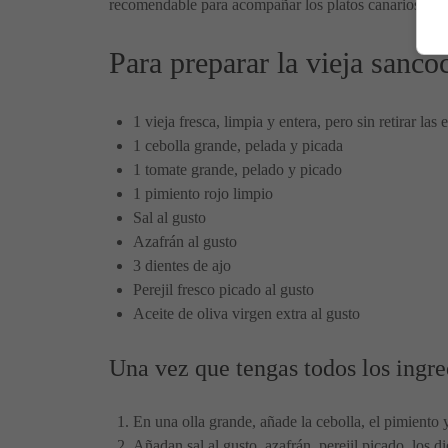
recomendable para acompañar los platos canarios es 
Para preparar la vieja sanco
1 vieja fresca, limpia y entera, pero sin retirar las
1 cebolla grande, pelada y picada
1 tomate grande, pelado y picado
1 pimiento rojo limpio
Sal al gusto
Azafrán al gusto
3 dientes de ajo
Perejil fresco picado al gusto
Aceite de oliva virgen extra al gusto
Una vez que tengas todos los ingred
En una olla grande, añade la cebolla, el pimiento 
Añadan sal al gusto, azafrán, perejil picado, los di