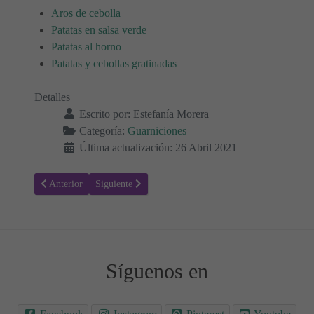
Aros de cebolla
Patatas en salsa verde
Patatas al horno
Patatas y cebollas gratinadas
Detalles
Escrito por:
Estefanía Morera
Categoría:
Guarniciones
Última actualización: 26 Abril 2021
Artículo anterior: Receta para hacer Pepinillos fritos con air fryer
Artículo siguiente: Receta para hacer Chips de aguacate
Anterior
Siguiente
Síguenos en