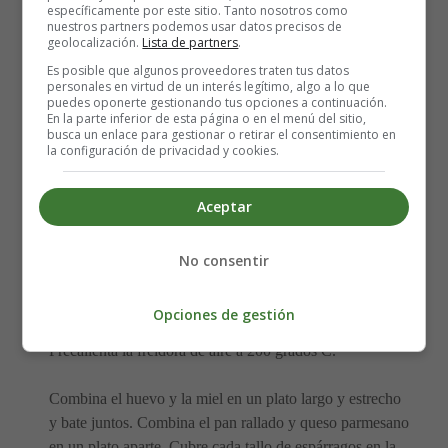
específicamente por este sitio. Tanto nosotros como
baja en hidratos o keto
nuestros partners podemos usar datos precisos de
1 taza de pan rallado – Sustituye por
geolocalización.
Lista de partners
.
torrezno/chicharrón molido para hacerlo keto
Es posible que algunos proveedores traten tus datos
personales en virtud de un interés legítimo, algo a lo que
amigable
puedes oponerte gestionando tus opciones a continuación.
½ taza de queso parmesano rallado
En la parte inferior de esta página o en el menú del sitio,
busca un enlace para gestionar o retirar el consentimiento en
12 lanzas de espárragos, recortadas
la configuración de privacidad y cookies.
¼ taza de mostaza
¼ taza de yogur griego
Aceptar
1 pizca de pimienta de cayena
Elaboración de los Espárragos fritos
No consentir
con air fryer:
Opciones de gestión
Precalienta la freidora de aire a 200 grados C.
Combina el huevo y la miel en un plato largo y estrecho
y bate juntos. Combina el pan rallado y queso parmesano
en un plato aparte. Cubre cada tallo de espárragos en la