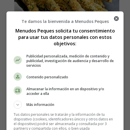
Te damos la bienvenida a Menudos Peques
Menudos Peques solicita tu consentimiento
para usar tus datos personales con estos
objetivos:
Publicidad personalizada, medición de contenido y
Receta para hacer Espárragos
publicidad, investigación de audiencia y desarrollo de
servicios
fritos con freidora de aire - air
Contenido personalizado
fryer
Almacenar la información en un dispositivo y/o
acceder a ella
Los ingredientes que necesitas son:
Más información
Tus datos personales se tratarán y la información de tu
dispositivo (cookies, identificadores únicos y otros datos en
1 huevo grande
el dispositivo) podrá ser almacenada y consultada por 3
1 cucharadita de miel cruda – Omite en caso de dieta
partners y compartida con ellos, o bien usada