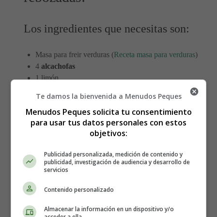
Los ingredientes que necesitas son:
Masa para freir verduras (
Receta masa para verduras
)
4
alcachofas
1 limón
50 gramos de harina
Te damos la bienvenida a Menudos Peques
Sal y pimienta
Menudos Peques solicita tu consentimiento
Aceite
para usar tus datos personales con estos
objetivos:
Elaboración de las Alcachofas
rebozadas:
Publicidad personalizada, medición de contenido y
publicidad, investigación de audiencia y desarrollo de
servicios
Limpia y prepara las alcachofas: Comienza por retirar
Contenido personalizado
las hojas externas de las alcachofas hasta llegar a las
hojas más tiernas. Luego, corta las puntas de las hojas
Almacenar la información en un dispositivo y/o
acceder a ella