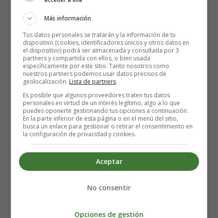
y recorta el tallo. Una vez limpias, córtalas en mitades
o cuartos y sumérgelas en un recipiente con agua fría
Más información
y el jugo de medio limón para evitar que se oxiden.
Tus datos personales se tratarán y la información de tu
Sazona las alcachofas: Escurre las alcachofas y
dispositivo (cookies, identificadores únicos y otros datos en
sazónalas con sal y pimienta al gusto. Asegúrate de
el dispositivo) podrá ser almacenada y consultada por 3
partners y compartida con ellos, o bien usada
esparcir bien los condimentos para que impregnen
específicamente por este sitio. Tanto nosotros como
todas las partes del vegetal.
nuestros partners podemos usar datos precisos de
geolocalización.
Lista de partners
.
Prepara la masa para rebozar.
Reboza las alcachofas: Pasa cada trozo de alcachofa
Es posible que algunos proveedores traten tus datos
personales en virtud de un interés legítimo, algo a lo que
por harina de trigo, asegurándote de cubrirlo
puedes oponerte gestionando tus opciones a continuación.
completamente. Luego, sumerge las alcachofas en la
En la parte inferior de esta página o en el menú del sitio,
busca un enlace para gestionar o retirar el consentimiento en
masa para freír, procurando que queden bien
la configuración de privacidad y cookies.
recubiertas. Asegúrate de eliminar el exceso de masa
antes de freírlas para obtener una textura más
Aceptar
crujiente.
Fríe las alcachofas: Calienta abundante aceite en una
sartén profunda hasta que alcance una temperatura de
No consentir
unos 180°C. Con cuidado, introduce las alcachofas
rebozadas en el aceite caliente y fríelas hasta que
Opciones de gestión