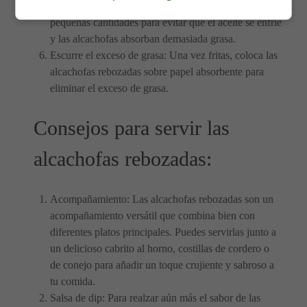
estén doradas y crujientes. Recuerda freírlas en
pequeñas cantidades para evitar que el aceite se enfríe
y las alcachofas absorban demasiada grasa.
Escurre el exceso de grasa: Una vez fritas, coloca las
alcachofas rebozadas sobre papel absorbente para
eliminar el exceso de grasa.
Consejos para servir las
alcachofas rebozadas:
Acompañamiento: Las alcachofas rebozadas son un
acompañamiento versátil que combina bien con
diferentes platos principales. Puedes servirlas junto a
un delicioso cabrito al horno, costillas de cordero o
de conejo para añadir un toque crujiente y sabroso a
tu comida.
Salsa de dip: Para realzar aún más el sabor de las