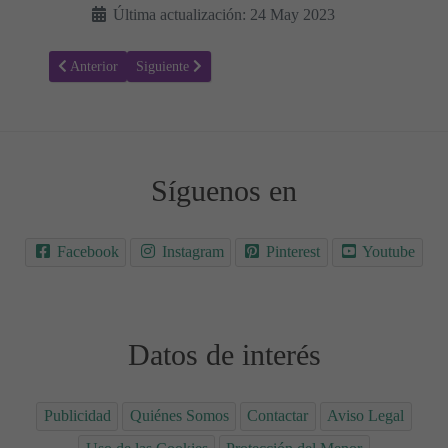
Última actualización: 24 May 2023
Artículo anterior: Champiñones rebozados: Una explosión de sabor 
Artículo siguiente: Berenjenas rebozadas: Una guarnici
Anterior
Siguiente
Síguenos en
Facebook
Instagram
Pinterest
Youtube
Datos de interés
Publicidad
Quiénes Somos
Contactar
Aviso Legal