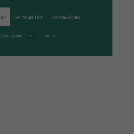
ijo
Ser Mujer Hoy
Recetas fáciles
s Categorías
Inicio