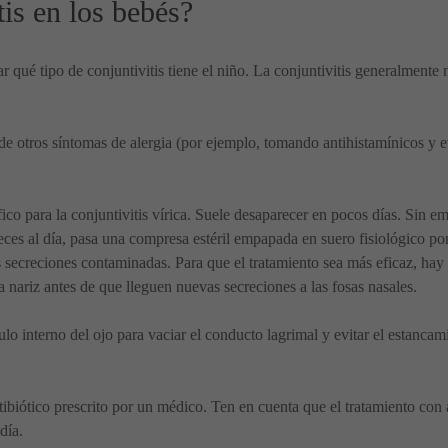
tis en los bebés?
r qué tipo de conjuntivitis tiene el niño. La conjuntivitis generalment
 de otros síntomas de alergia (por ejemplo, tomando antihistamínicos y 
ico para la conjuntivitis vírica. Suele desaparecer en pocos días. Sin 
veces al día, pasa una compresa estéril empapada en suero fisiológico po
as secreciones contaminadas. Para que el tratamiento sea más eficaz, hay 
la nariz antes de que lleguen nuevas secreciones a las fosas nasales.
interno del ojo para vaciar el conducto lagrimal y evitar el estancami
tibiótico prescrito por un médico. Ten en cuenta que el tratamiento con a
día.