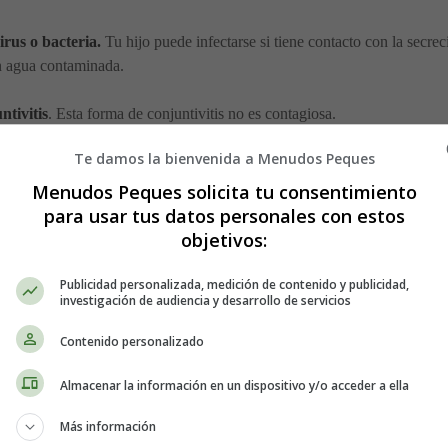
rus o bacteria.
Tu hijo puede infectarse si tiene contacto con la secrec
en agua contaminada.
tivitis
. Esta forma de conjuntivitis no es contagiosa.
Te damos la bienvenida a Menudos Peques
s obstruidos
o estrechados, causando una secreción pegajosa. No es con
ión o conjuntivitis
, por lo que es aconsejable consultar a un médico si
Menudos Peques solicita tu consentimiento
para usar tus datos personales con estos
la conjuntivitis en los bebés?
objetivos:
Publicidad personalizada, medición de contenido y publicidad,
investigación de audiencia y desarrollo de servicios
 con los párpados hinchados o pegados y frotándose los ojos
? Estos s
 por el picor de ojos. Sin embargo, la conjuntivitis no provoca dolor ni
Contenido personalizado
o bacteriano, hay que observar el aspecto de las secreciones lagrimales.
Almacenar la información en un dispositivo y/o acceder a ella
iento e hinchazón de la superficie del ojo
. Esto generalmente ocurre 
Más información