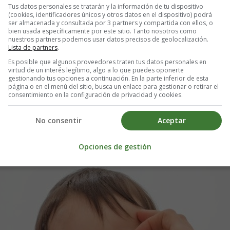
Tus datos personales se tratarán y la información de tu dispositivo
(cookies, identificadores únicos y otros datos en el dispositivo) podrá
ser almacenada y consultada por 3 partners y compartida con ellos, o
mente ambos ojos se verán afectados. Se sentirán arenosos. Las secrecion
bien usada específicamente por este sitio. Tanto nosotros como
cteriana, el lagrimeo es continuo y espeso durante todo el día.
nuestros partners podemos usar datos precisos de geolocalización.
Lista de partners
.
 pueden verse afectados. El ojo estará rojo y con picazón. las secrecio
Es posible que algunos proveedores traten tus datos personales en
virtud de un interés legítimo, algo a lo que puedes oponerte
rá otros síntomas de alergia, como picazón, secreción nasal o estornudos.
gestionando tus opciones a continuación. En la parte inferior de esta
página o en el menú del sitio, busca un enlace para gestionar o retirar el
consentimiento en la configuración de privacidad y cookies.
No consentir
Aceptar
 los ojos que se seca mientras el niño está dormido
y una costra alre
Opciones de gestión