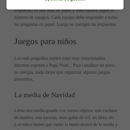
que preparar unas 20 preguntas (con o sin opciones de
respuesta) en una hoja de papel y fotocopiarla según el
número de equipos. Cada equipo debe responder a todas
las preguntas en papel. Luego se corrigen las respuestas.
Juegos para niños
Los más pequeños suelen estar muy emocionados
mientras esperan a Papá Noel... Para canalizar un poco
su energía, nada mejor que organizar algunos juegos
divertidos.
La media de Navidad
Llena una media grande con varios objetos: una cuchara
de madera, una naranja, unas gafas de sol, un libro, etc.
Los niños tienen que meter la mano dentro de la media y