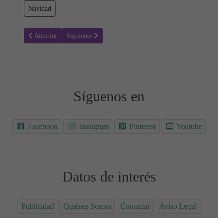
Navidad
Artículo anterior: ¿Cómo hacer que una familia reconstituida funcio
Artículo siguiente: 🌈 Bebés Arcoíris, un regalo despu
Anterior
Siguiente
Síguenos en
Facebook
Instagram
Pinterest
Youtube
Datos de interés
Publicidad
Quiénes Somos
Contactar
Aviso Legal