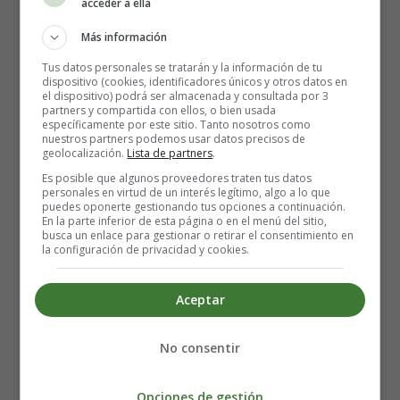
acceder a ella
Más información
El muñeco de nieve
Tus datos personales se tratarán y la información de tu
dispositivo (cookies, identificadores únicos y otros datos en
Una vez más, los invitados se dividirán en varios equipos
el dispositivo) podrá ser almacenada y consultada por 3
partners y compartida con ellos, o bien usada
de 3 personas. Cada equipo dispone de 2 rollos de papel
específicamente por este sitio. Tanto nosotros como
higiénico, una zanahoria grande y varios accesorios:
nuestros partners podemos usar datos precisos de
geolocalización.
Lista de partners
.
palos, manoplas, bufanda, etc. A continuación, comienza
la cuenta atrás: cada equipo dispone de 5 minutos (más o
Es posible que algunos proveedores traten tus datos
personales en virtud de un interés legítimo, algo a lo que
menos, dependiendo de quién se encargue del
puedes oponerte gestionando tus opciones a continuación.
cronómetro) para crear el muñeco de nieve más bonito.
En la parte inferior de esta página o en el menú del sitio,
busca un enlace para gestionar o retirar el consentimiento en
El equipo ganador puede ganar un premio, como una
la configuración de privacidad y cookies.
caja de bombones para compartir durante la velada.
Aceptar
Concurso de preguntas y respuestas
de la película
No consentir
Hay tantas películas navideñas... Para este juego, tendrás
Opciones de gestión